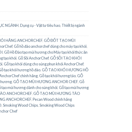
ỤC NGÀNH
,
Dụng cụ - Vật tư tiêu hao
,
Thiết bị ngành
HÓI HÃNG ANCHORCHEF
,
GỖ ĐỐT TẠO MÙI
horChef
,
Gỗ hồ đào anchorchef dùng cho máy tạo khói
,
ÓI
,
Gỗ Hồ Đào tạo mùi hương cho Máy tạo khói thức ăn
g tạo khói
,
Gỗ Sồi AnchorChef
,
GỖ SỒI TẠO KHÓI
ói
,
Gỗ tạo khói dùng cho súng phun khói AnchorChef
,
ỗ tạo khói hương hồ đào
,
GỖ TẠO KHÓI HƯƠNG HỒ
 AnchorChef chính hãng
,
Gỗ tạo khói hương táo
,
GỖ
i hương
,
GỖ TẠO MÙI HƯƠNG ANCHOR CHEF
,
Gỗ
 tạo mùi hương dành cho súng khói
,
Gỗ tạo mùi hương
ĐÀO ANCHORCHEF
,
GỖ TẠO MÙI HƯƠNG TÁO
ÃNG ANCHORCHEF
,
Pecan Wood chính hãng
D
,
Smoking Wood Chips
,
Smoking Wood Chips
nchor Chef