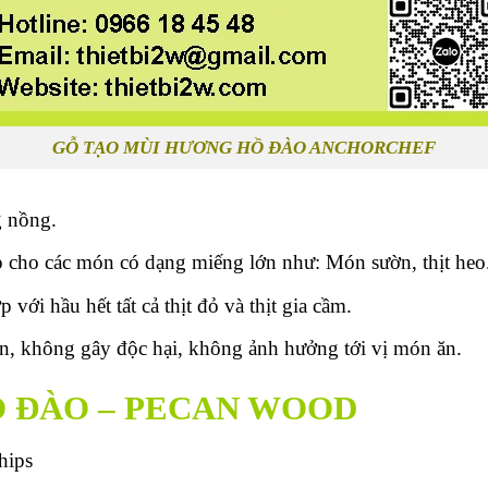
GỖ TẠO MÙI HƯƠNG HỒ ĐÀO ANCHORCHEF
g nồng.
 cho các món có dạng miếng lớn như: Món sườn, thịt heo
ới hầu hết tất cả thịt đỏ và thịt gia cầm.
n, không gây độc hại, không ảnh hưởng tới vị món ăn.
Ồ ĐÀO – PECAN WOOD
hips