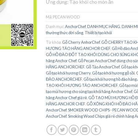
Ứng dụng: Tạo khói cho món ăn
Mã:
PECAN WOOD
Danh mục:
AnchorChef
,
DANH MỤC HÃNG
,
DANH M
thường thức đời sống
,
Thiết bị tạo khói
Từ khóa:
Gỗ Cherry AnhorChef
,
GỖ CHERRY TẠO K
HƯƠNG TÁO HÃNG ANCHOR CHEF
,
Gỗ Hồ đào Anc
GỖ HỒ ĐÀO ĐỐT TẠO KHÓI DÙNG CHO SÚNG KH
hãng Anchor Chef
,
Gỗ Pecan AnchorChef dùng cho sún
HÃNG ANCHORCHEF
,
Gỗ Táo AnchorChef
,
Gỗ tạo kh
Gỗ tạo khói hương Cherry
,
Gỗ tạo khói hương gỗ sồi
,
G
ĐÀO ANCHORCHEF
,
Gỗ tạo khói hương hồ đào hãng
TẠO KHÓI HƯƠNG TÁO ANCHORCHEF
,
Gỗ tạo mù
tạo mùi hương cho súng tạo khói hãng Anchor Chef
,
Gỗ
hãng Anchor Chef giá rẻ
,
GỖ TẠO MÙI HƯƠNG HỒ 
HÃNG ANCHOR CHEF
,
GỖ XÔNG KHÓI HỒ ĐÀO H
AnchorChef
,
SMOKER WOOD CHIPS - PECAN WOO
AnchorChef
,
Smoking Wood Chips giá rẻ chính hãng A