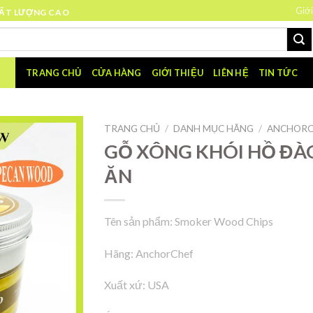
Giới
HẤT LƯỢNG CAO
TRANG CHỦ
CỬA HÀNG
GIỚI THIỆU
LIÊN HỆ
TIN TỨC
TRANG CHỦ
/
DANH MỤC HÃNG
/
ANCHORC
GỖ XÔNG KHÓI HỒ Đ
ĂN
Tên sản phẩm: Smoker Wood Chips
Hãng: AnchorChef
Xuất xứ: USA