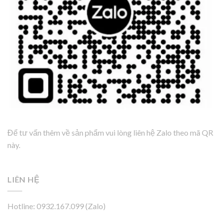
Để tư vấn thêm về sản phẩm vui lòng liên hệ Zalo theo mã QR
này.
LIÊN HỆ
Hotline: 0932.167.099 (Zalo)