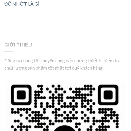
ĐỘ NHỚT LÀ GÌ
GIỚI THIỆU
Công ty chúng tôi chuyên cung cấp những thiết bị kiểm tra
chất lượng sản phẩm tốt nhất tới quý khách hàng.