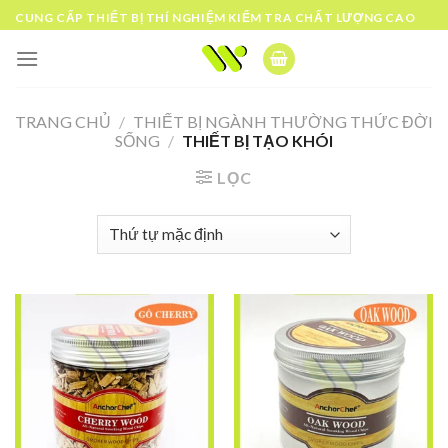
Skip
CUNG CẤP THIẾT BỊ THÍ NGHIỆM KIỂM TRA CHẤT LƯỢNG CAO
to
content
TRANG CHỦ
/
THIẾT BỊ NGÀNH THƯỜNG THỨC ĐỜI
SỐNG
/
THIẾT BỊ TẠO KHÓI
LỌC