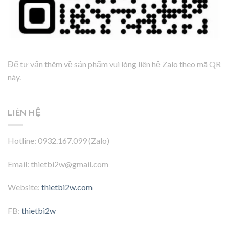
Để tư vấn thêm về sản phẩm vui lòng liên hệ Zalo theo mã QR
này.
LIÊN HỆ
Hotline: 0932.167.099 (Zalo)
Email: thietbi2w@gmail.com
Website:
thietbi2w.com
FB:
thietbi2w