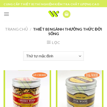
Skip
CUNG CẤP THIẾT BỊ THÍ NGHIỆM KIỂM TRA CHẤT LƯỢNG CAO
to
content
TRANG CHỦ
/
THIẾT BỊ NGÀNH THƯỜNG THỨC ĐỜI
SỐNG
LỌC