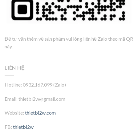
Để tư vấn thêm về sản phẩm vui lòng liên hệ Zalo theo mã QR
này.
LIÊN HỆ
Hotline: 0932.167.099 (Zalo)
Email: thietbi2w@gmail.com
Website:
thietbi2w.com
FB:
thietbi2w