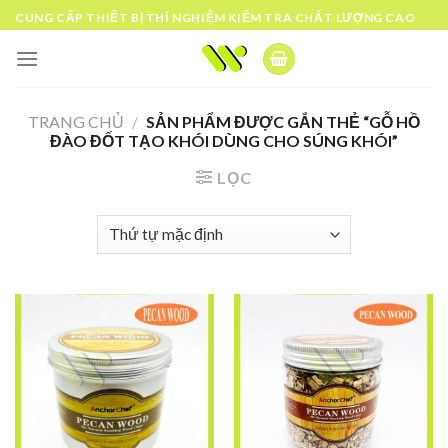
Skip
CUNG CẤP THIẾT BỊ THÍ NGHIỆM KIỂM TRA CHẤT LƯỢNG CAO
to
content
TRANG CHỦ
/
SẢN PHẨM ĐƯỢC GẮN THẺ “GỖ HỒ
ĐÀO ĐỐT TẠO KHÓI DÙNG CHO SÚNG KHÓI”
LỌC