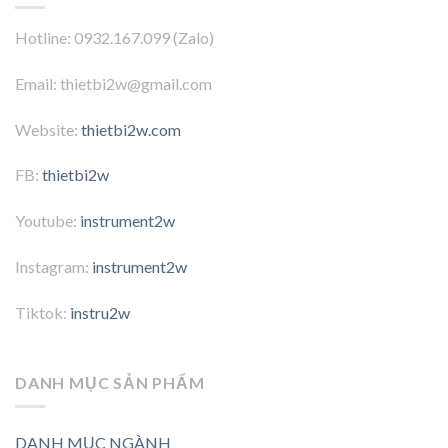
Hotline: 0932.167.099 (Zalo)
Email: thietbi2w@gmail.com
Website:
thietbi2w.com
FB:
thietbi2w
Youtube:
instrument2w
Instagram:
instrument2w
Tiktok:
instru2w
DANH MỤC SẢN PHẨM
DANH MỤC NGÀNH