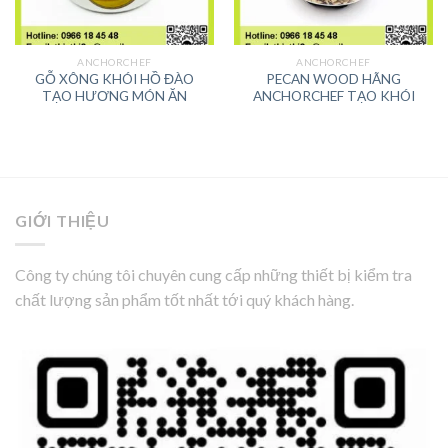
ANCHORCHEF
ANCHORCHEF
GỖ XÔNG KHÓI HỒ ĐÀO
PECAN WOOD HÃNG
TẠO HƯƠNG MÓN ĂN
ANCHORCHEF TẠO KHÓI
GIỚI THIỆU
Công ty chúng tôi chuyên cung cấp những thiết bị kiểm tra
chất lượng sản phẩm tốt nhất tới quý khách hàng.