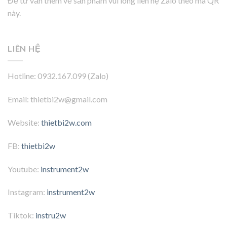
Để tư vấn thêm về sản phẩm vui lòng liên hệ Zalo theo mã QR
này.
LIÊN HỆ
Hotline: 0932.167.099 (Zalo)
Email: thietbi2w@gmail.com
Website:
thietbi2w.com
FB:
thietbi2w
Youtube:
instrument2w
Instagram:
instrument2w
Tiktok:
instru2w