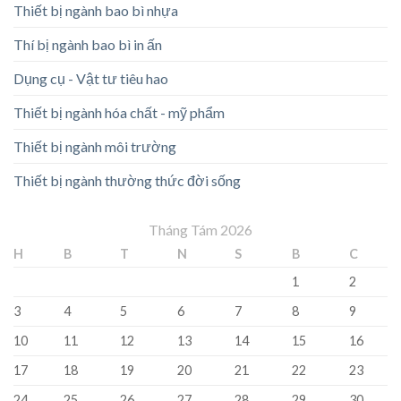
Thiết bị ngành bao bì nhựa
Thí bị ngành bao bì in ấn
Dụng cụ - Vật tư tiêu hao
Thiết bị ngành hóa chất - mỹ phẩm
Thiết bị ngành môi trường
Thiết bị ngành thường thức đời sống
Tháng Tám 2026
H
B
T
N
S
B
C
1
2
3
4
5
6
7
8
9
10
11
12
13
14
15
16
17
18
19
20
21
22
23
24
25
26
27
28
29
30