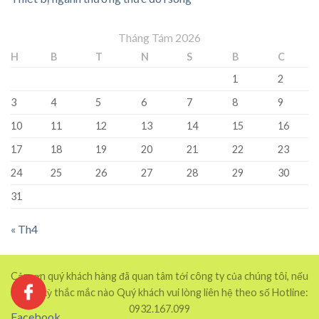
Tháng Tám 2026
H
B
T
N
S
B
C
1
2
3
4
5
6
7
8
9
10
11
12
13
14
15
16
17
18
19
20
21
22
23
24
25
26
27
28
29
30
31
« Th4
Cảm ơn quý khách hàng đã quan tâm tới công ty của chúng tôi, nếu
có bất kỳ thắc mắc nào Quý khách vui lòng liên hệ theo số Hotline:
0932.167.099
Facebook