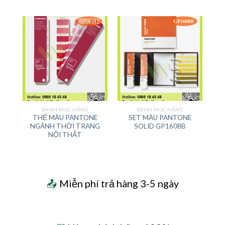
DANH MỤC HÃNG
DANH MỤC HÃNG
THẺ MÀU PANTONE
SET MÀU PANTONE
NGÀNH THỜI TRANG
SOLID GP1608B
NỘI THẤT
📤
Miễn phí trả hàng 3-5 ngày