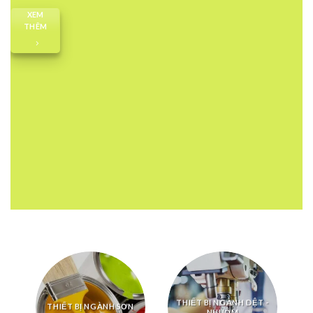
XEM
THÊM
THIẾT BỊ NGÀNH DỆT -
THIẾT BỊ NGÀNH SƠN
NHUỘM