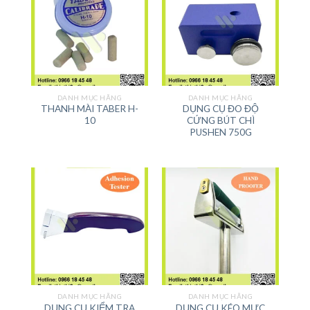
DANH MỤC HÃNG
DANH MỤC HÃNG
THANH MÀI TABER H-
DỤNG CỤ ĐO ĐỘ
10
CỨNG BÚT CHÌ
PUSHEN 750G
DANH MỤC HÃNG
DANH MỤC HÃNG
DỤNG CỤ KIỂM TRA
DỤNG CỤ KÉO MỰC