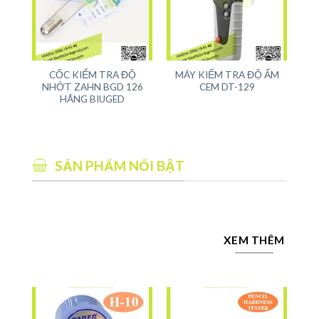
CỐC KIỂM TRA ĐỘ
MÁY KIỂM TRA ĐỘ ẨM
NHỚT ZAHN BGD 126
CEM DT-129
HÃNG BIUGED
SẢN PHẨM NỔI BẬT
XEM THÊM