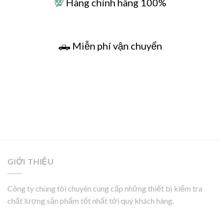
💯
Hàng chính hãng 100%
🛻
Miễn phí vận chuyển
GIỚI THIỆU
Công ty chúng tôi chuyên cung cấp những thiết bị kiểm tra
chất lượng sản phẩm tốt nhất tới quý khách hàng.