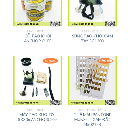
ANCHORCHEF
ANCHORCHEF
GỖ TẠO KHÓI
SÚNG TẠO KHÓI CẦM
ANCHOR CHEF
TAY SG1200
ANCHORCHEF
DANH MỤC HÃNG
MÁY TẠO KHÓI DY-
THẺ MÀU PANTONE
SK306 ANCHORCHEF
MUNSELL GAM ĐẤT
M50215B