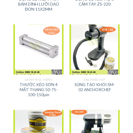
BÁM DÍNH LƯỠI DAO
CẦM TAY ZS-220
ĐƠN 11X2MM
DANH MỤC HÃNG
ANCHORCHEF
THƯỚC KÉO SƠN 4
SÚNG TẠO KHÓI SM-
MẶT THANG 50-75-
02 ANCHORCHEF
100-150µm