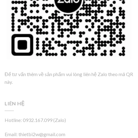
Để tư vấn thêm về sản phẩm vui lòng liên hệ Zalo theo mã QR
này.
LIÊN HỆ
Hotline: 0932.167.099 (Zalo)
Email: thietbi2w@gmail.com