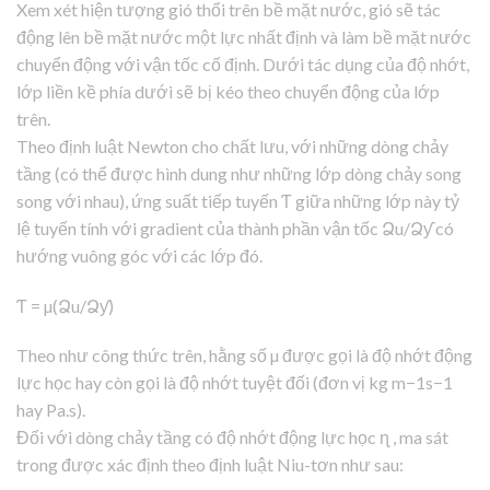
Xem xét hiện tượng gió thổi trên bề mặt nước, gió sẽ tác
động lên bề mặt nước một lực nhất định và làm bề mặt nước
chuyển động với vận tốc cố định. Dưới tác dụng của độ nhớt,
lớp liền kề phía dưới sẽ bị kéo theo chuyển động của lớp
trên.
Theo định luật Newton cho chất lưu, với những dòng chảy
tầng (có thể được hình dung như những lớp dòng chảy song
song với nhau), ứng suất tiếp tuyến Ƭ giữa những lớp này tỷ
lệ tuyến tính với gradient của thành phần vận tốc Ձu/Ձƴ có
hướng vuông góc với các lớp đó.
Ƭ = µ(Ձu/Ձƴ)
Theo như công thức trên, hằng số µ được gọi là độ nhớt động
lực học hay còn gọi là độ nhớt tuyệt đối (đơn vị kg m−1s−1
hay Pa.s).
Đối với dòng chảy tầng có độ nhớt động lực học ɳ , ma sát
trong được xác định theo định luật Niu-tơn như sau: