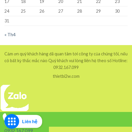
17
18
19
20
21
22
23
24
25
26
27
28
29
30
31
« Th4
Cảm ơn quý khách hàng đã quan tâm tới công ty của chúng tôi, nếu
có bất kỳ thắc mắc nào Quý khách vui lòng liên hệ theo số Hotline:
0932.167.099
thietbi2w.com
Liên hệ
0932 167 099