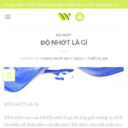
Skip
CUNG CẤP THIẾT BỊ THÍ NGHIỆM KIỂM TRA CHẤT LƯỢNG CAO
to
content
ĐỘ NHỚT
ĐỘ NHỚT LÀ GÌ
POSTED ON
THÁNG MƯỜI HAI 7, 2022
BY
THIẾT BỊ 2W
07
Th12
ĐỘ NHỚT LÀ GÌ
Để trả lời cho câu hỏi Độ nhớt là gì, thì bầy giờ chúng ta sẽ đi
tìm hiểu về khái niệm của độ nhớt. Độ nhớt của một chất lưu