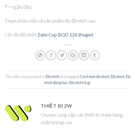
Ƭ = ɳ(Ձᴠ/Ձn)
Tham khảo một số sản phẩm đo độ nhớt sau:
Cốc đo độ nhớt
Zahn Cup BGD 126 Biuged
This entry was posted in
Độ nhớt
and tagged
Cách tính độ nhớt
,
Độ nhớt
,
Độ
nhớt động học
,
Độ nhớt là gì
.
THIẾT BỊ 2W
Chuyên cung cấp các thiết bị chính hãng,
chất lượng cao