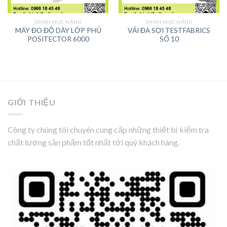
DANH MỤC HÃNG
DANH MỤC HÃNG
MÁY ĐO ĐỘ DÀY LỚP PHỦ
VẢI ĐA SỢI TESTFABRICS
POSITECTOR 6000
SỐ 10
GIỚI THIỆU
Công ty chúng tôi chuyên cung cấp những thiết bị kiểm tra
chất lượng sản phẩm tốt nhất tới quý khách hàng.