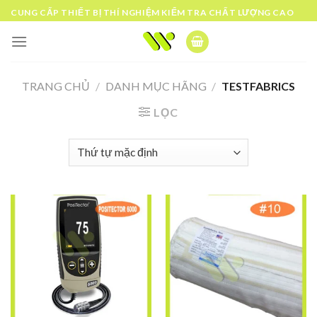
Skip
CUNG CẤP THIẾT BỊ THÍ NGHIỆM KIỂM TRA CHẤT LƯỢNG CAO
to
content
TRANG CHỦ
/
DANH MỤC HÃNG
/
TESTFABRICS
LỌC