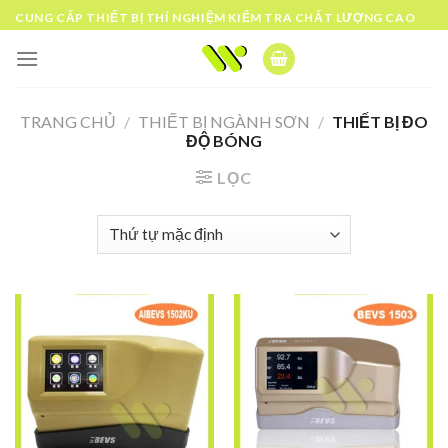
Skip
CUNG CẤP THIẾT BỊ THÍ NGHIỆM KIỂM TRA CHẤT LƯỢNG CAO
to
content
TRANG CHỦ
/
THIẾT BỊ NGÀNH SƠN
/
THIẾT BỊ ĐO
ĐỘ BÓNG
LỌC