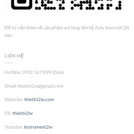
Để tư vấn thêm về sản phẩm vui lòng liên hệ Zalo theo mã QR
này.
LIÊN HỆ
Hotline: 0932.167.099 (Zalo)
Email: thietbi2w@gmail.com
Website:
thietbi2w.com
FB:
thietbi2w
Youtube:
instrument2w