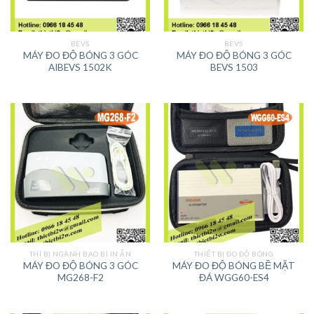
BEVS
BEVS
MÁY ĐO ĐỘ BÓNG 3 GÓC
MÁY ĐO ĐỘ BÓNG 3 GÓC
AIBEVS 1502K
BEVS 1503
THÍ BỊ NGÀNH BAO BÌ IN ẤN
THIẾT BỊ ĐO ĐỘ BÓNG
MÁY ĐO ĐỘ BÓNG 3 GÓC
MÁY ĐO ĐỘ BÓNG BỀ MẶT
MG268-F2
ĐÁ WGG60-ES4