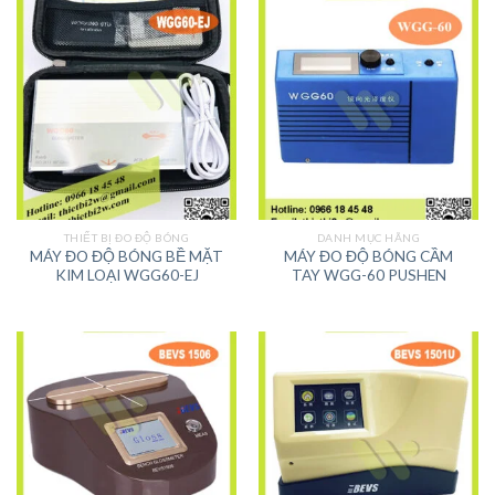
THIẾT BỊ ĐO ĐỘ BÓNG
DANH MỤC HÃNG
MÁY ĐO ĐỘ BÓNG BỀ MẶT
MÁY ĐO ĐỘ BÓNG CẦM
KIM LOẠI WGG60-EJ
TAY WGG-60 PUSHEN