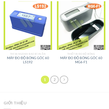
THÍ BỊ NGÀNH BAO BÌ IN ẤN
THIẾT BỊ ĐO ĐỘ BÓNG
MÁY ĐO ĐỘ BÓNG GÓC 60
MÁY ĐO ĐỘ BÓNG GÓC 60
LS192
MG6-F1
1
2
GIỚI THIỆU