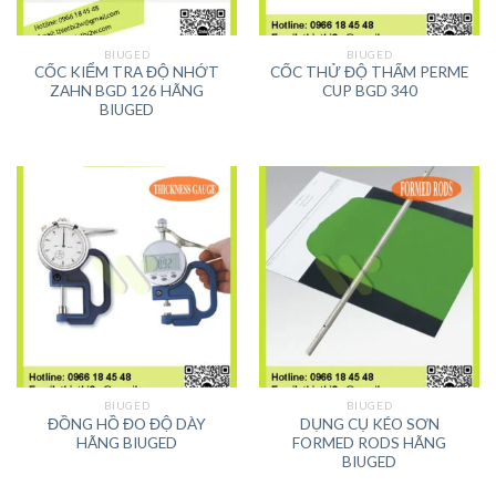
BIUGED
BIUGED
CỐC KIỂM TRA ĐỘ NHỚT
CỐC THỬ ĐỘ THẤM PERME
ZAHN BGD 126 HÃNG
CUP BGD 340
BIUGED
BIUGED
BIUGED
ĐỒNG HỒ ĐO ĐỘ DÀY
DỤNG CỤ KÉO SƠN
HÃNG BIUGED
FORMED RODS HÃNG
BIUGED