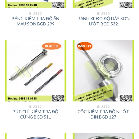
BIUGED
BIUGED
BẢNG KIỂM TRA ĐỘ ẨN
BÁNH XE ĐO ĐỘ DÀY SƠN
MÀU SƠN BGD 299
ƯỚT BGD 532
BIUGED
BIUGED
BÚT CHÌ KIỂM TRA ĐỘ
CỐC KIỂM TRA ĐỘ NHỚT
CỨNG BGD 511
DIN BGD 127