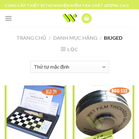
Skip
CUNG CẤP THIẾT BỊ THÍ NGHIỆM KIỂM TRA CHẤT LƯỢNG CAO
to
content
TRANG CHỦ
/
DANH MỤC HÃNG
/
BIUGED
LỌC