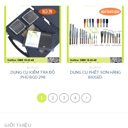
BIUGED
BIUGED
DỤNG CỤ KIỂM TRA ĐỘ
DỤNG CỤ PHẾT SƠN HÃNG
PHỦ BGD 298
BIUGED
1
2
3
4
GIỚI THIỆU