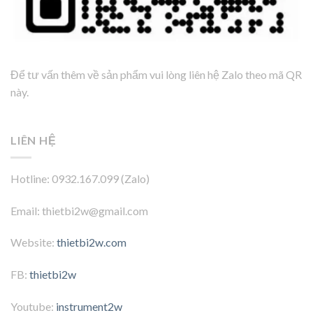
Để tư vấn thêm về sản phẩm vui lòng liên hệ Zalo theo mã QR
này.
LIÊN HỆ
Hotline: 0932.167.099 (Zalo)
Email: thietbi2w@gmail.com
Website:
thietbi2w.com
FB:
thietbi2w
Youtube:
instrument2w