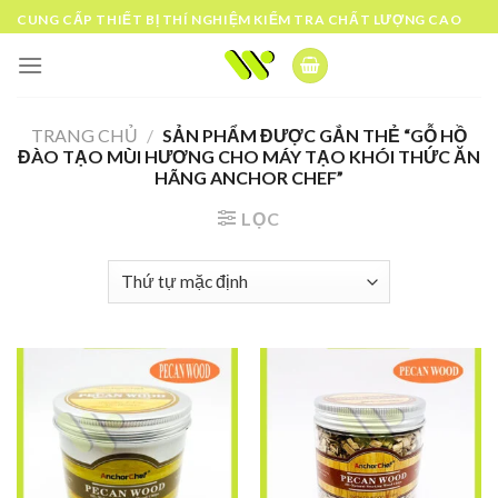
Skip
CUNG CẤP THIẾT BỊ THÍ NGHIỆM KIỂM TRA CHẤT LƯỢNG CAO
to
content
TRANG CHỦ
/
SẢN PHẨM ĐƯỢC GẮN THẺ “GỖ HỒ
ĐÀO TẠO MÙI HƯƠNG CHO MÁY TẠO KHÓI THỨC ĂN
HÃNG ANCHOR CHEF”
LỌC