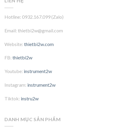
LIÊN HỆ
Hotline: 0932.167.099 (Zalo)
Email: thietbi2w@gmail.com
Website:
thietbi2w.com
FB:
thietbi2w
Youtube:
instrument2w
Instagram:
instrument2w
Tiktok:
instru2w
DANH MỤC SẢN PHẨM