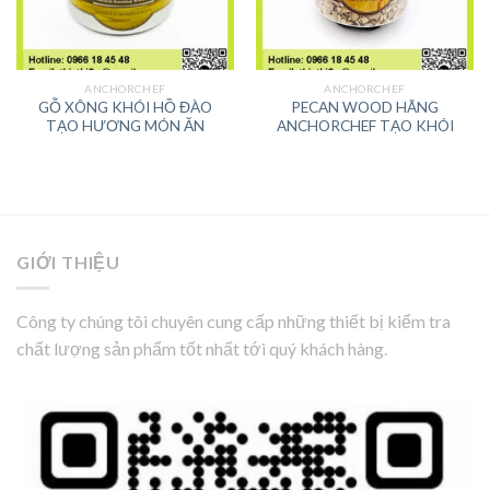
ANCHORCHEF
ANCHORCHEF
GỖ XÔNG KHÓI HỒ ĐÀO
PECAN WOOD HÃNG
TẠO HƯƠNG MÓN ĂN
ANCHORCHEF TẠO KHÓI
GIỚI THIỆU
Công ty chúng tôi chuyên cung cấp những thiết bị kiểm tra
chất lượng sản phẩm tốt nhất tới quý khách hàng.