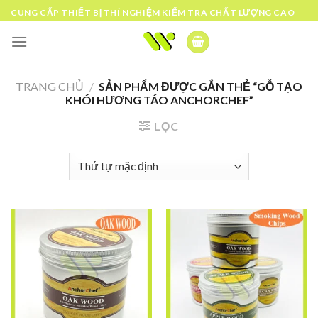
Skip
CUNG CẤP THIẾT BỊ THÍ NGHIỆM KIỂM TRA CHẤT LƯỢNG CAO
to
content
TRANG CHỦ
/
SẢN PHẨM ĐƯỢC GẮN THẺ “GỖ TẠO
KHÓI HƯƠNG TÁO ANCHORCHEF”
LỌC