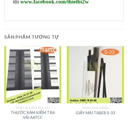
tôi
www.facebook.com/thietbi2w
SẢN PHẨM TƯƠNG TỰ
THIẾT BỊ KIỂM TRA VẢI
DANH MỤC HÃNG
THƯỚC XÁM KIỂM TRA
GIẤY MÀI TABER S-33
VẢI AATCC