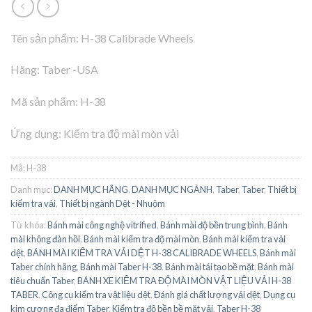
Tên sản phẩm: H-38 Calibrade Wheels
Hãng: Taber -USA
Mã sản phẩm: H-38
Ứng dụng: Kiểm tra độ mài mòn vải
Mã:
H-38
Danh mục:
DANH MỤC HÃNG
,
DANH MỤC NGÀNH
,
Taber
,
Taber
,
Thiết bị
kiểm tra vải
,
Thiết bị ngành Dệt - Nhuộm
Từ khóa:
Bánh mài công nghệ vitrified
,
Bánh mài độ bền trung bình
,
Bánh
mài không đàn hồi
,
Bánh mài kiểm tra độ mài mòn
,
Bánh mài kiểm tra vải
dệt
,
BÁNH MÀI KIỂM TRA VẢI DỆT H-38 CALIBRADE WHEELS
,
Bánh mài
Taber chính hãng
,
Bánh mài Taber H-38
,
Bánh mài tái tạo bề mặt
,
Bánh mài
tiêu chuẩn Taber
,
BÁNH XE KIỂM TRA ĐỘ MÀI MÒN VẬT LIỆU VẢI H-38
TABER
,
Công cụ kiểm tra vật liệu dệt
,
Đánh giá chất lượng vải dệt
,
Dụng cụ
kim cương đa điểm Taber
,
Kiểm tra độ bền bề mặt vải
,
Taber H-38