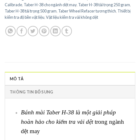
Calibrade
,
Taber H-38 cho ngành dệt may
,
Taber H-38 tải trọng 250 gram
,
Taber H-38 tải trọng 500 gram
,
Taber Wheel Refacer tương thích
,
Thiết bị
kiểm tra độ bền vật liệu
,
Vật liệu kiểm tra vải không dệt
MÔ TẢ
THÔNG TIN BỔ SUNG
Bánh mài Taber H-38 là một giải pháp
hoàn hảo cho kiểm tra vải dệt
trong ngành
dệt may