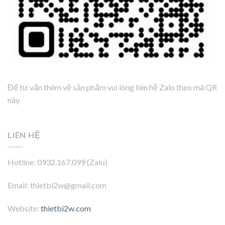
Để tư vấn thêm về sản phẩm vui lòng liên hệ Zalo theo mã QR
này.
LIÊN HỆ
Hotline: 0932.167.099 (Zalo)
Email: thietbi2w@gmail.com
Website:
thietbi2w.com