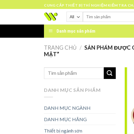
Skip
CUNG CẤP THIẾT BỊ THÍ NGHIỆM KIỂM TRA C
to
Tìm
content
kiếm:
Danh mục sản phẩm
TRANG CHỦ
/
SẢN PHẨM ĐƯỢC G
MẶT”
DANH MỤC SẢN PHẨM
DANH MỤC NGÀNH
DANH MỤC HÃNG
Thiết bị ngành sơn