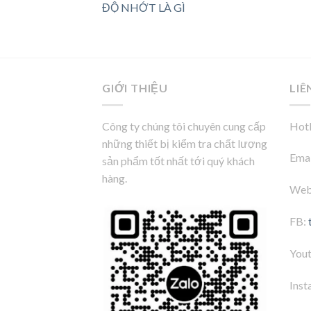
ĐỘ NHỚT LÀ GÌ
GIỚI THIỆU
LIÊ
Công ty chúng tôi chuyên cung cấp
Hotl
những thiết bị kiểm tra chất lượng
Emai
sản phẩm tốt nhất tới quý khách
hàng.
Web
FB:
You
Inst