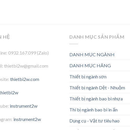
N HỆ
DANH MỤC SẢN PHẨM
ine: 0932.167.099 (Zalo)
DANH MỤC NGÀNH
DANH MỤC HÃNG
l: thietbi2w@gmail.com
Thiết bị ngành sơn
site:
thietbi2w.com
Thiết bị ngành Dệt - Nhuộm
thietbi2w
Thiết bị ngành bao bì nhựa
tube:
instrument2w
Thí bị ngành bao bì in ấn
agram:
instrument2w
Dụng cụ - Vật tư tiêu hao