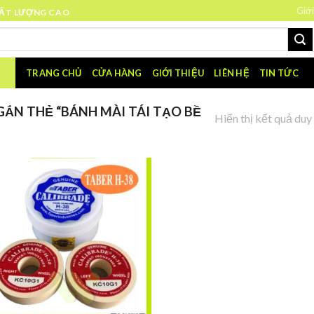
Giới
HẤT LƯỢNG CAO
TRANG CHỦ
CỬA HÀNG
GIỚI THIỆU
LIÊN HỆ
TIN TỨC
ẮN THẺ “BÁNH MÀI TÁI TẠO BỀ
Hiển thị kết quả duy