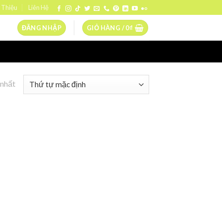
 Thiệu
Liên Hệ
ĐĂNG NHẬP
GIỎ HÀNG /
0
₫
 nhất