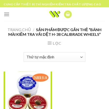
Skip
CUNG CẤP THIẾT BỊ THÍ NGHIỆM KIỂM TRA CHẤT LƯỢNG CAO
to
content
TRANG CHỦ
/
SẢN PHẨM ĐƯỢC GẮN THẺ “BÁNH
MÀI KIỂM TRA VẢI DỆT H-38 CALIBRADE WHEELS”
LỌC