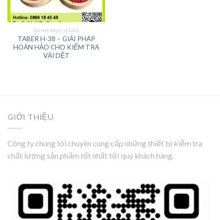
DANH MỤC HÃNG
TABER H-38 – GIẢI PHÁP
HOÀN HẢO CHO KIỂM TRA
VẢI DỆT
GIỚI THIỆU
Công ty chúng tôi chuyên cung cấp những thiết bị kiểm tra
chất lượng sản phẩm tốt nhất tới quý khách hàng.