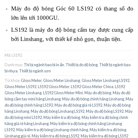
Máy đo độ bóng Góc 60 LS192 có thang số đo
lớn lên tới 1000GU.
LS192 là máy đo độ bóng cấm tay được cung cấp
bởi Linshang, với thiết kế nhỏ gọn, thuận tiện.
Mã:
LS192
Danh mục:
Thí bị ngành bao bì in ấn
,
Thiết bị đo độ bóng
,
Thiết bị ngành bao
bì nhựa
,
Thiết bị ngành sơn
Từ khóa:
Gloss Meter
,
Gloss Meter Linshang
,
Gloss Meter Linshang LS192
,
Gloss Meter LS192
,
LS192 Gloss Meter
,
LS192 Gloss Meter China
,
LS192
Gloss Meter Linshang
,
LS192 Gloss Meter Mini
,
Máy đo độ bóng
,
Máy đo độ
bóng cầm tay mini hãng Linshang
,
Máy đo độ bóng chính hãng Linshang
,
Máy
đo độ bóng chính hãng LS192
,
Máy đo độ bóng giá rẻ LS192
,
Máy đo độ bóng
hãng Linshang
,
Máy đo độ bóng Linshang LS192
,
Máy đo độ bóng LS192
,
Máy
đo độ bóng mini LS192
,
Máy kiểm tra độ bóng
,
Máy kiểm tra độ bóng chính
hãng giá rẻ hãng Linshang
,
Máy kiểm tra độ bóng chính hãng Linshang
LS192
,
Máy kiểm tra độ bóng Linshang chính hãng
,
Máy kiểm tra độ bóng
Linshang giá rẻ
,
Máy kiểm tra độ bóng LS192
,
Máy kiểm tra độ bóng LS192