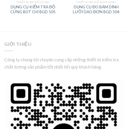
THIẾT BỊ ĐO ĐỘ CỨNG
THIẾT BỊ ĐO ĐỘ BÁM DÍNH
DỤNG CỤ KIỂM TRA ĐỘ
DỤNG CỤ ĐO BÁM DÍNH
CỨNG BÚT CHÌ BGD 505
LƯỠI DAO ĐƠN BGD 504
GIỚI THIỆU
Công ty chúng tôi chuyên cung cấp những thiết bị kiểm tra
chất lượng sản phẩm tốt nhất tới quý khách hàng.