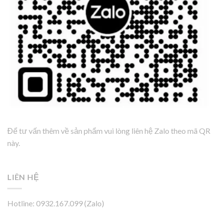
Để tư vấn thêm về sản phẩm vui lòng liên hệ Zalo theo mã QR
này.
LIÊN HỆ
Hotline: 0932.167.099 (Zalo)