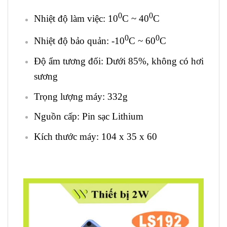
0
0
Nhiệt độ làm việc: 10
C ~ 40
C
0
0
Nhiệt độ bảo quản: -10
C ~ 60
C
Độ ẩm tương đối: Dưới 85%, không có hơi
sương
Trọng lượng máy: 332g
Nguồn cấp: Pin sạc Lithium
Kích thước máy: 104 x 35 x 60