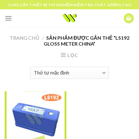
Skip
CUNG CẤP THIẾT BỊ THÍ NGHIỆM KIỂM TRA CHẤT LƯỢNG CAO
to
content
TRANG CHỦ
/
SẢN PHẨM ĐƯỢC GẮN THẺ “LS192
GLOSS METER CHINA”
LỌC