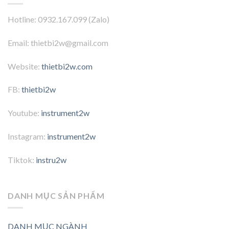
Hotline: 0932.167.099 (Zalo)
Email: thietbi2w@gmail.com
Website:
thietbi2w.com
FB:
thietbi2w
Youtube:
instrument2w
Instagram:
instrument2w
Tiktok:
instru2w
DANH MỤC SẢN PHẨM
DANH MỤC NGÀNH