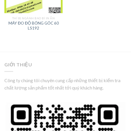
THÍ BỊ NGÀNH BAO BÌ IN ẤN
MÁY ĐO ĐỘ BÓNG GÓC 60
LS192
GIỚI THIỆU
Công ty chúng tôi chuyên cung cấp những thiết bị kiểm tra
chất lượng sản phẩm tốt nhất tới quý khách hàng.