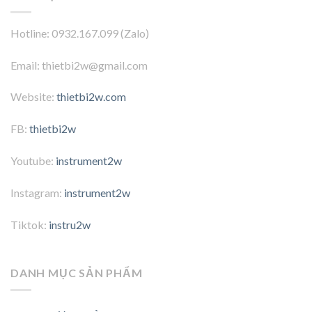
Hotline: 0932.167.099 (Zalo)
Email: thietbi2w@gmail.com
Website:
thietbi2w.com
FB:
thietbi2w
Youtube:
instrument2w
Instagram:
instrument2w
Tiktok:
instru2w
DANH MỤC SẢN PHẨM