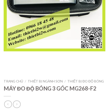
TRANG CHỦ
/
THIẾT BỊ NGÀNH SƠN
/
THIẾT BỊ ĐO ĐỘ BÓNG
MÁY ĐO ĐỘ BÓNG 3 GÓC MG268-F2