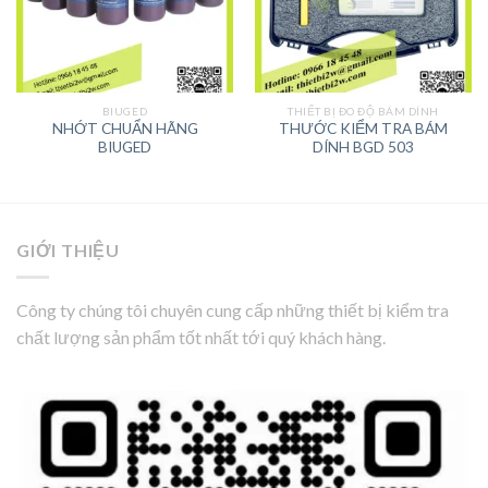
BIUGED
THIẾT BỊ ĐO ĐỘ BÁM DÍNH
NHỚT CHUẨN HÃNG
THƯỚC KIỂM TRA BÁM
BIUGED
DÍNH BGD 503
GIỚI THIỆU
Công ty chúng tôi chuyên cung cấp những thiết bị kiểm tra
chất lượng sản phẩm tốt nhất tới quý khách hàng.