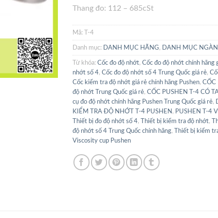
Thang đo: 112 – 685cSt
Mã:
T-4
Danh mục:
DANH MỤC HÃNG
,
DANH MỤC NGÀ
Từ khóa:
Cốc đo độ nhớt
,
Cốc đo độ nhớt chính hãng g
nhớt số 4
,
Cốc đo độ nhớt số 4 Trung Quốc giá rẻ
,
Cố
Cốc kiểm tra độ nhớt giá rẻ chính hãng Pushen
,
CỐC 
độ nhớt Trung Quốc giá rẻ
,
CỐC PUSHEN T-4 CÓ T
cụ đo độ nhớt chính hãng Pushen Trung Quốc giá rẻ
,
KIỂM TRA ĐỘ NHỚT T-4 PUSHEN
,
PUSHEN T-4 Vis
Thiết bị đo độ nhớt số 4
,
Thiết bị kiểm tra độ nhớt
,
Th
độ nhớt số 4 Trung Quốc chính hãng
,
Thiết bị kiểm tr
Viscosity cup Pushen