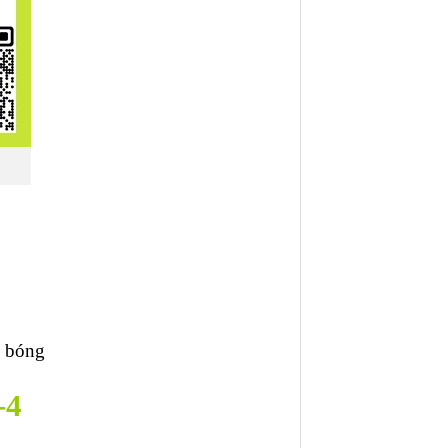
g bóng
-4