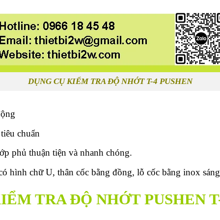
DỤNG CỤ KIỂM TRA ĐỘ NHỚT T-4 PUSHEN
động
 tiêu chuẩn
lớp phủ thuận tiện và nhanh chóng.
có hình chữ U, thân cốc bằng đồng, lỗ cốc bằng inox sán
IỂM TRA ĐỘ NHỚT PUSHEN T