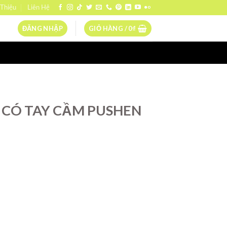
 Thiệu
Liên Hệ
ĐĂNG NHẬP
GIỎ HÀNG /
0
₫
N
 CÓ TAY CẦM PUSHEN