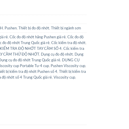
NH
,
Pushen
,
Thiết bị đo độ nhớt
,
Thiết bị ngành sơn
iá rẻ
,
Cốc đo độ nhớt hãng Pushen giá rẻ
,
Cốc đo độ
c đo độ nhớt Trung Quốc giá rẻ
,
Cốc kiểm tra độ nhớt
,
KIỂM TRA ĐỘ NHỚT TAY CẦM SỐ 4
,
Cốc kiểm tra
AY CẦM THỬ ĐỘ NHỚT
,
Dụng cụ đo độ nhớt
,
Dụng
Dụng cụ đo độ nhớt Trung Quốc giá rẻ
,
DỤNG CỤ
cosity cup Portable Tu-4 cup
,
Pushen Viscosity cup
,
iết bị kiểm tra độ nhớt Pushen số 4
,
Thiết bị kiểm tra
a độ nhớt số 4 Trung Quốc giá rẻ
,
Viscosity cup
,