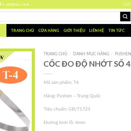
HẤT LƯỢNG CAO
Giới
TRANG CHỦ
CỬA HÀNG
GIỚI THIỆU
LIÊN HỆ
TIN TỨC
TRANG CHỦ
/
DANH MỤC HÃNG
/
PUSHE
CỐC ĐO ĐỘ NHỚT SỐ 4
Mã sản phẩm: T4
Hãng: Pushen – Trung Quốc
Tiêu chuẩn: GB/T1723
Đường kính lỗ: 4mm