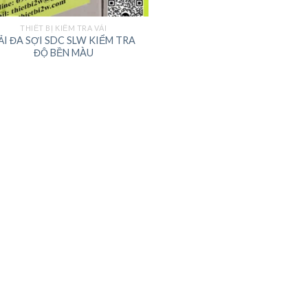
THIẾT BỊ KIỂM TRA VẢI
ẢI ĐA SỢI SDC SLW KIỂM TRA
ĐỘ BỀN MÀU