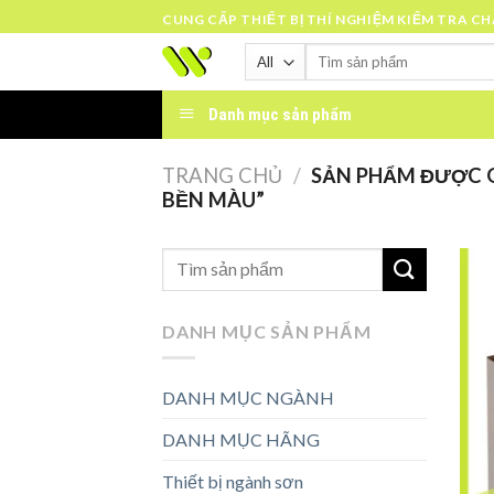
Skip
CUNG CẤP THIẾT BỊ THÍ NGHIỆM KIỂM TRA C
to
Tìm
content
kiếm:
Danh mục sản phẩm
TRANG CHỦ
/
SẢN PHẨM ĐƯỢC G
BỀN MÀU”
DANH MỤC SẢN PHẨM
DANH MỤC NGÀNH
DANH MỤC HÃNG
Thiết bị ngành sơn