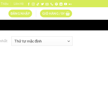
 Thiệu
Liên Hệ
ĐĂNG NHẬP
GIỎ HÀNG /
0
₫
 nhất