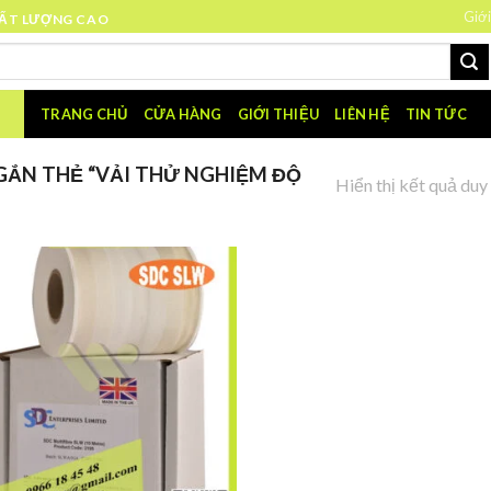
Giới
HẤT LƯỢNG CAO
TRANG CHỦ
CỬA HÀNG
GIỚI THIỆU
LIÊN HỆ
TIN TỨC
ẮN THẺ “VẢI THỬ NGHIỆM ĐỘ
Hiển thị kết quả duy