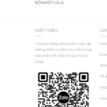
ĐỘ NHỚT LÀ GÌ
GIỚI THIỆU
LIÊ
Công ty chúng tôi chuyên cung cấp
Hotl
những thiết bị kiểm tra chất lượng
Emai
sản phẩm tốt nhất tới quý khách
hàng.
Web
FB:
You
Inst