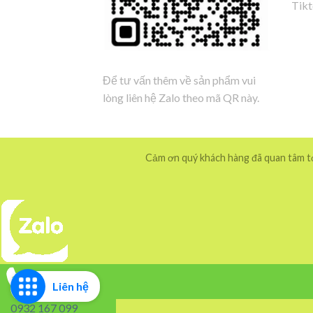
Tik
Để tư vấn thêm về sản phẩm vui
lòng liên hệ Zalo theo mã QR này.
Cảm ơn quý khách hàng đã quan tâm tới
Liên hệ
0932 167 099