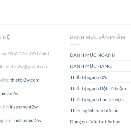
N HỆ
DANH MỤC SẢN PHẨM
ine: 0932.167.099 (Zalo)
DANH MỤC NGÀNH
DANH MỤC HÃNG
l: thietbi2w@gmail.com
Thiết bị ngành sơn
site:
thietbi2w.com
Thiết bị ngành Dệt - Nhuộm
thietbi2w
Thiết bị ngành bao bì nhựa
tube:
instrument2w
Thí bị ngành bao bì in ấn
agram:
instrument2w
Dụng cụ - Vật tư tiêu hao