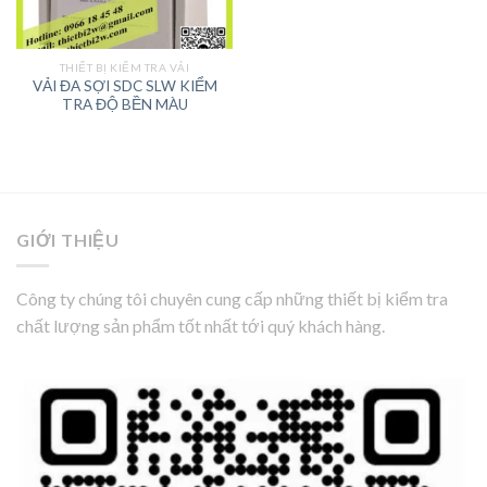
THIẾT BỊ KIỂM TRA VẢI
VẢI ĐA SỢI SDC SLW KIỂM
TRA ĐỘ BỀN MÀU
GIỚI THIỆU
Công ty chúng tôi chuyên cung cấp những thiết bị kiểm tra
chất lượng sản phẩm tốt nhất tới quý khách hàng.