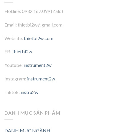
Hotline: 0932.167.099 (Zalo)
Email: thietbi2w@gmail.com
Website:
thietbi2w.com
FB:
thietbi2w
Youtube:
instrument2w
Instagram:
instrument2w
Tiktok:
instru2w
DANH MỤC SẢN PHẨM
DANH MỤC NGÀNH