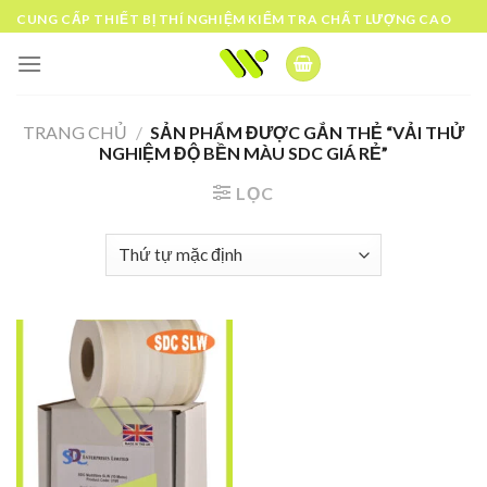
Skip
CUNG CẤP THIẾT BỊ THÍ NGHIỆM KIỂM TRA CHẤT LƯỢNG CAO
to
content
TRANG CHỦ
/
SẢN PHẨM ĐƯỢC GẮN THẺ “VẢI THỬ
NGHIỆM ĐỘ BỀN MÀU SDC GIÁ RẺ”
LỌC