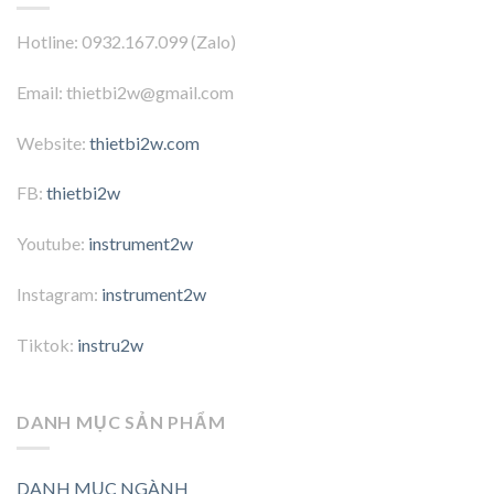
Hotline: 0932.167.099 (Zalo)
Email: thietbi2w@gmail.com
Website:
thietbi2w.com
FB:
thietbi2w
Youtube:
instrument2w
Instagram:
instrument2w
Tiktok:
instru2w
DANH MỤC SẢN PHẨM
DANH MỤC NGÀNH