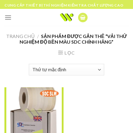
Skip
CUNG CẤP THIẾT BỊ THÍ NGHIỆM KIỂM TRA CHẤT LƯỢNG CAO
to
content
TRANG CHỦ
/
SẢN PHẨM ĐƯỢC GẮN THẺ “VẢI THỬ
NGHIỆM ĐỘ BỀN MÀU SDC CHÍNH HÃNG”
LỌC