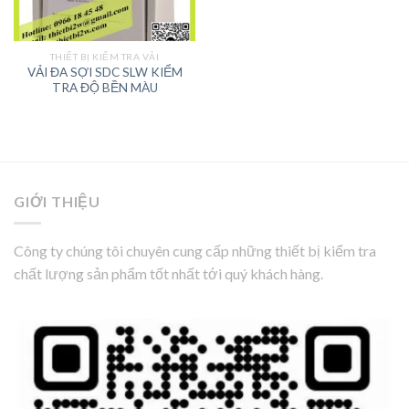
THIẾT BỊ KIỂM TRA VẢI
VẢI ĐA SỢI SDC SLW KIỂM
TRA ĐỘ BỀN MÀU
GIỚI THIỆU
Công ty chúng tôi chuyên cung cấp những thiết bị kiểm tra
chất lượng sản phẩm tốt nhất tới quý khách hàng.