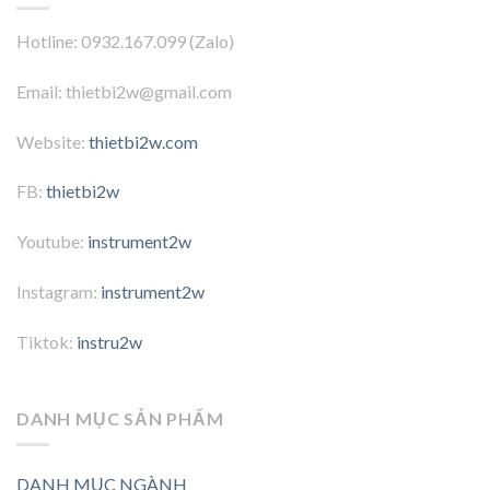
Hotline: 0932.167.099 (Zalo)
Email: thietbi2w@gmail.com
Website:
thietbi2w.com
FB:
thietbi2w
Youtube:
instrument2w
Instagram:
instrument2w
Tiktok:
instru2w
DANH MỤC SẢN PHẨM
DANH MỤC NGÀNH