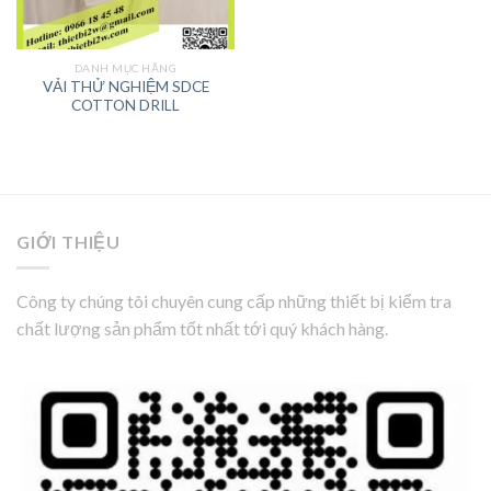
DANH MỤC HÃNG
VẢI THỬ NGHIỆM SDCE
COTTON DRILL
GIỚI THIỆU
Công ty chúng tôi chuyên cung cấp những thiết bị kiểm tra
chất lượng sản phẩm tốt nhất tới quý khách hàng.