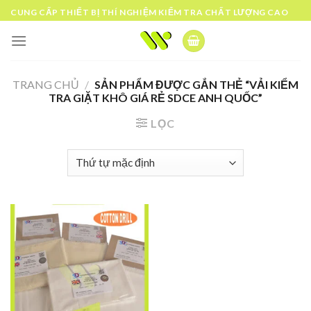
Skip
CUNG CẤP THIẾT BỊ THÍ NGHIỆM KIỂM TRA CHẤT LƯỢNG CAO
to
content
TRANG CHỦ
/
SẢN PHẨM ĐƯỢC GẮN THẺ “VẢI KIỂM
TRA GIẶT KHÔ GIÁ RẺ SDCE ANH QUỐC”
LỌC