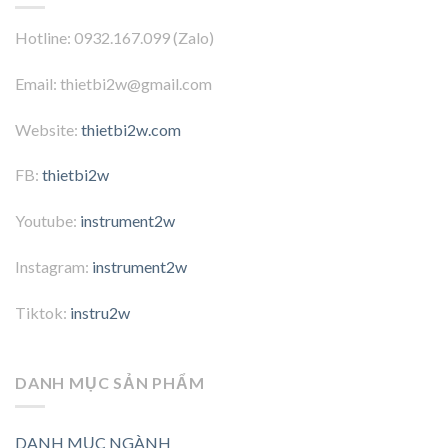
Hotline: 0932.167.099 (Zalo)
Email: thietbi2w@gmail.com
Website:
thietbi2w.com
FB:
thietbi2w
Youtube:
instrument2w
Instagram:
instrument2w
Tiktok:
instru2w
DANH MỤC SẢN PHẨM
DANH MỤC NGÀNH