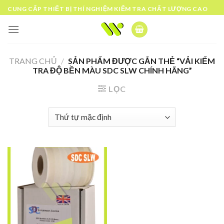
Skip
CUNG CẤP THIẾT BỊ THÍ NGHIỆM KIỂM TRA CHẤT LƯỢNG CAO
to
content
TRANG CHỦ
/
SẢN PHẨM ĐƯỢC GẮN THẺ “VẢI KIỂM
TRA ĐỘ BỀN MÀU SDC SLW CHÍNH HÃNG”
LỌC