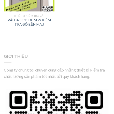
THIẾT BỊ KIỂM TRA VẢI
VẢI ĐA SỢI SDC SLW KIỂM
TRA ĐỘ BỀN MÀU
GIỚI THIỆU
Công ty chúng tôi chuyên cung cấp những thiết bị kiểm tra
chất lượng sản phẩm tốt nhất tới quý khách hàng.