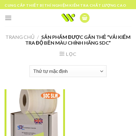
Skip
CUNG CẤP THIẾT BỊ THÍ NGHIỆM KIỂM TRA CHẤT LƯỢNG CAO
to
content
TRANG CHỦ
/
SẢN PHẨM ĐƯỢC GẮN THẺ “VẢI KIỂM
TRA ĐỘ BỀN MÀU CHÍNH HÃNG SDC”
LỌC