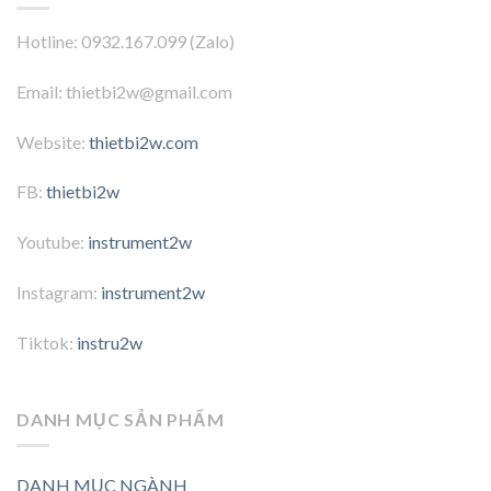
Hotline: 0932.167.099 (Zalo)
Email: thietbi2w@gmail.com
Website:
thietbi2w.com
FB:
thietbi2w
Youtube:
instrument2w
Instagram:
instrument2w
Tiktok:
instru2w
DANH MỤC SẢN PHẨM
DANH MỤC NGÀNH