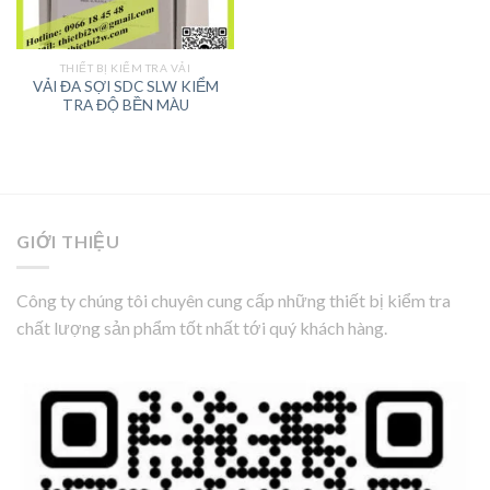
THIẾT BỊ KIỂM TRA VẢI
VẢI ĐA SỢI SDC SLW KIỂM
TRA ĐỘ BỀN MÀU
GIỚI THIỆU
Công ty chúng tôi chuyên cung cấp những thiết bị kiểm tra
chất lượng sản phẩm tốt nhất tới quý khách hàng.