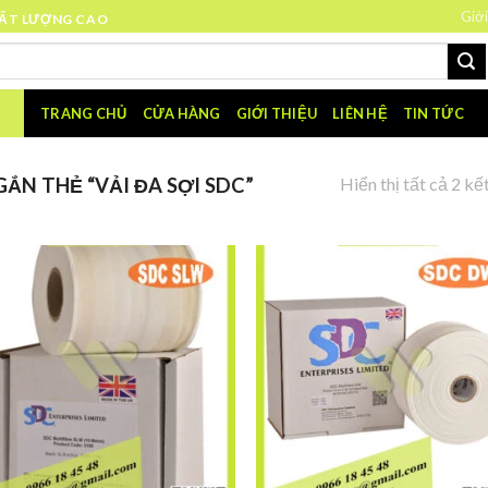
Giới
HẤT LƯỢNG CAO
TRANG CHỦ
CỬA HÀNG
GIỚI THIỆU
LIÊN HỆ
TIN TỨC
Hiển thị tất cả 2 kế
N THẺ “VẢI ĐA SỢI SDC”