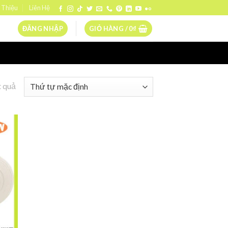
 Thiệu
Liên Hệ
ĐĂNG NHẬP
GIỎ HÀNG /
0
₫
t quả