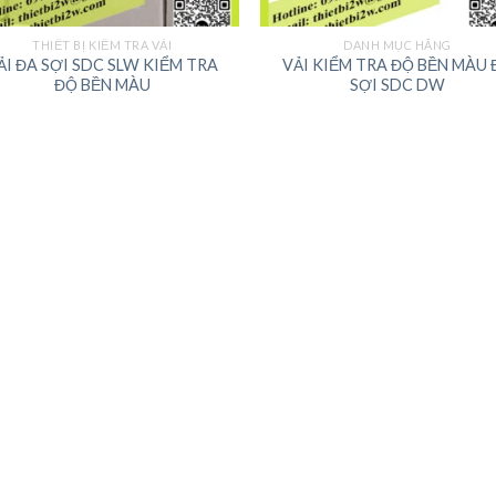
THIẾT BỊ KIỂM TRA VẢI
DANH MỤC HÃNG
ẢI ĐA SỢI SDC SLW KIỂM TRA
VẢI KIỂM TRA ĐỘ BỀN MÀU 
ĐỘ BỀN MÀU
SỢI SDC DW