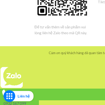
Tik
Để tư vấn thêm về sản phẩm vui
lòng liên hệ Zalo theo mã QR này.
Cảm ơn quý khách hàng đã quan tâm tới
Liên hệ
0932 167 099