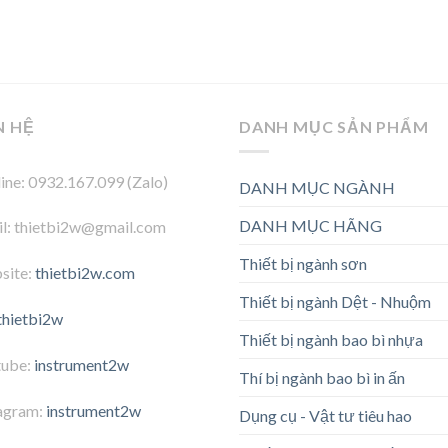
N HỆ
DANH MỤC SẢN PHẨM
ine: 0932.167.099 (Zalo)
DANH MỤC NGÀNH
DANH MỤC HÃNG
l: thietbi2w@gmail.com
Thiết bị ngành sơn
site:
thietbi2w.com
Thiết bị ngành Dệt - Nhuộm
thietbi2w
Thiết bị ngành bao bì nhựa
tube:
instrument2w
Thí bị ngành bao bì in ấn
agram:
instrument2w
Dụng cụ - Vật tư tiêu hao