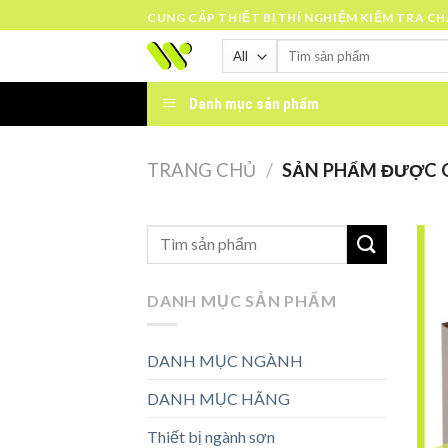
Skip
CUNG CẤP THIẾT BỊ THÍ NGHIỆM KIỂM TRA C
to
Tìm
content
kiếm:
Danh mục sản phẩm
TRANG CHỦ
/
SẢN PHẨM ĐƯỢC GẮ
DANH MỤC SẢN PHẨM
DANH MỤC NGÀNH
DANH MỤC HÃNG
Thiết bị ngành sơn