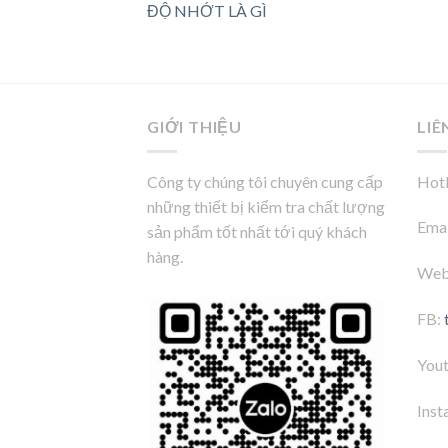
ĐỘ NHỚT LÀ GÌ
GIỚI THIỆU
LIÊ
Công ty chúng tôi chuyên cung cấp
Hotl
những thiết bị kiểm tra chất lượng
Emai
sản phẩm tốt nhất tới quý khách
hàng.
Web
FB:
You
Inst