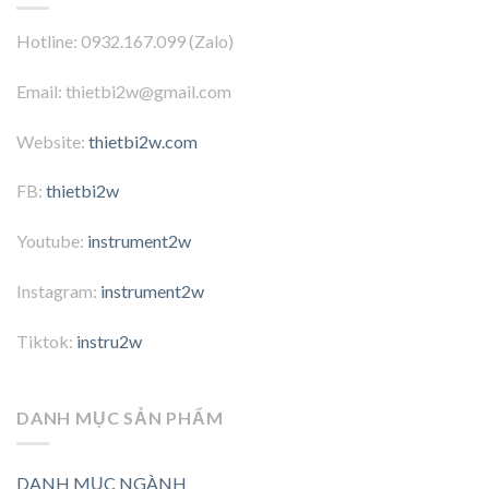
Hotline: 0932.167.099 (Zalo)
Email: thietbi2w@gmail.com
Website:
thietbi2w.com
FB:
thietbi2w
Youtube:
instrument2w
Instagram:
instrument2w
Tiktok:
instru2w
DANH MỤC SẢN PHẨM
DANH MỤC NGÀNH