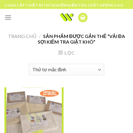
Skip
CUNG CẤP THIẾT BỊ THÍ NGHIỆM KIỂM TRA CHẤT LƯỢNG CAO
to
content
TRANG CHỦ
/
SẢN PHẨM ĐƯỢC GẮN THẺ “VẢI ĐA
SỢI KIỂM TRA GIẶT KHÔ”
LỌC