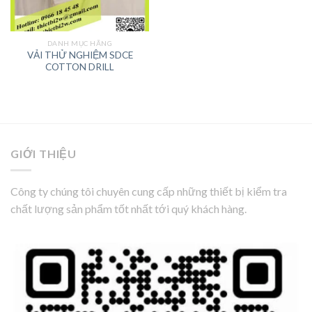
DANH MỤC HÃNG
VẢI THỬ NGHIỆM SDCE
COTTON DRILL
GIỚI THIỆU
Công ty chúng tôi chuyên cung cấp những thiết bị kiểm tra
chất lượng sản phẩm tốt nhất tới quý khách hàng.