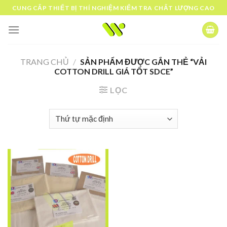
Skip
CUNG CẤP THIẾT BỊ THÍ NGHIỆM KIỂM TRA CHẤT LƯỢNG CAO
to
content
TRANG CHỦ
/
SẢN PHẨM ĐƯỢC GẮN THẺ “VẢI
COTTON DRILL GIÁ TỐT SDCE”
LỌC