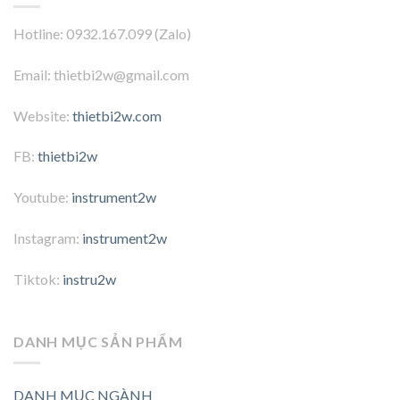
Hotline: 0932.167.099 (Zalo)
Email: thietbi2w@gmail.com
Website:
thietbi2w.com
FB:
thietbi2w
Youtube:
instrument2w
Instagram:
instrument2w
Tiktok:
instru2w
DANH MỤC SẢN PHẨM
DANH MỤC NGÀNH