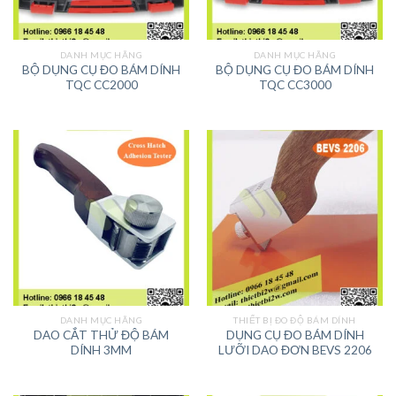
DANH MỤC HÃNG
DANH MỤC HÃNG
BỘ DỤNG CỤ ĐO BÁM DÍNH
BỘ DỤNG CỤ ĐO BÁM DÍNH
TQC CC2000
TQC CC3000
DANH MỤC HÃNG
THIẾT BỊ ĐO ĐỘ BÁM DÍNH
DAO CẮT THỬ ĐỘ BÁM
DỤNG CỤ ĐO BÁM DÍNH
DÍNH 3MM
LƯỠI DAO ĐƠN BEVS 2206