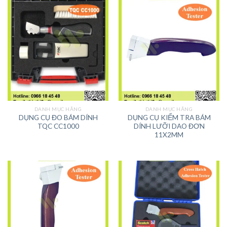
DANH MỤC HÃNG
DANH MỤC HÃNG
DỤNG CỤ ĐO BÁM DÍNH
DỤNG CỤ KIỂM TRA BÁM
TQC CC1000
DÍNH LƯỠI DAO ĐƠN
11X2MM