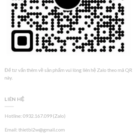
Để tư vấn thêm về sản phẩm vui lòng liên hệ Zalo theo mã QR
này.
LIÊN HỆ
Hotline: 0932.167.099 (Zalo)
Email: thietbi2w@gmail.com