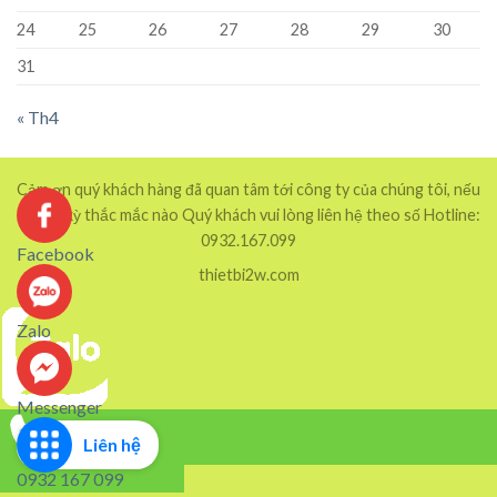
24
25
26
27
28
29
30
31
« Th4
Cảm ơn quý khách hàng đã quan tâm tới công ty của chúng tôi, nếu
có bất kỳ thắc mắc nào Quý khách vui lòng liên hệ theo số Hotline:
0932.167.099
Facebook
thietbi2w.com
Zalo
Messenger
Liên hệ
0932 167 099