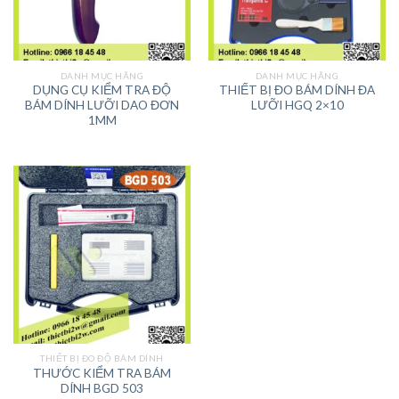
DANH MỤC HÃNG
DANH MỤC HÃNG
DỤNG CỤ KIỂM TRA ĐỘ
THIẾT BỊ ĐO BÁM DÍNH ĐA
BÁM DÍNH LƯỠI DAO ĐƠN
LƯỠI HGQ 2×10
1MM
THIẾT BỊ ĐO ĐỘ BÁM DÍNH
THƯỚC KIỂM TRA BÁM
DÍNH BGD 503