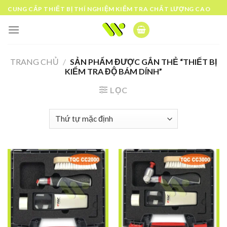
Skip
CUNG CẤP THIẾT BỊ THÍ NGHIỆM KIỂM TRA CHẤT LƯỢNG CAO
to
content
TRANG CHỦ
/
SẢN PHẨM ĐƯỢC GẮN THẺ “THIẾT BỊ
KIỂM TRA ĐỘ BÁM DÍNH”
LỌC