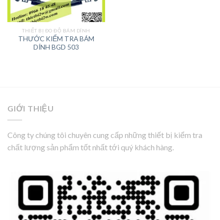
THIẾT BỊ ĐO ĐỘ BÁM DÍNH
THƯỚC KIỂM TRA BÁM
DÍNH BGD 503
GIỚI THIỆU
Công ty chúng tôi chuyên cung cấp những thiết bị kiểm tra
chất lượng sản phẩm tốt nhất tới quý khách hàng.