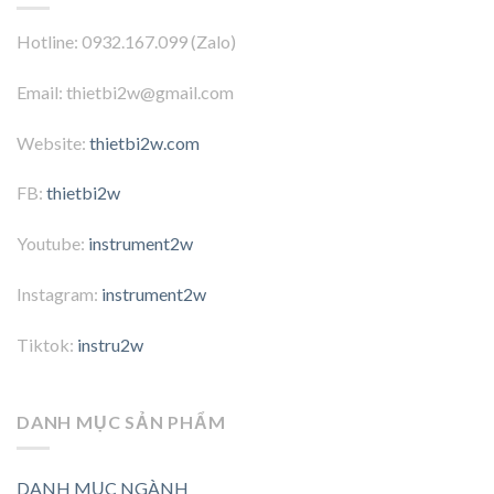
Hotline: 0932.167.099 (Zalo)
Email: thietbi2w@gmail.com
Website:
thietbi2w.com
FB:
thietbi2w
Youtube:
instrument2w
Instagram:
instrument2w
Tiktok:
instru2w
DANH MỤC SẢN PHẨM
DANH MỤC NGÀNH