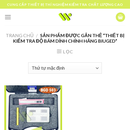
Skip
CUNG CẤP THIẾT BỊ THÍ NGHIỆM KIỂM TRA CHẤT LƯỢNG CAO
to
content
TRANG CHỦ
/
SẢN PHẨM ĐƯỢC GẮN THẺ “THIẾT BỊ
KIỂM TRA ĐỘ BÁM DÍNH CHÍNH HÃNG BIUGED”
LỌC