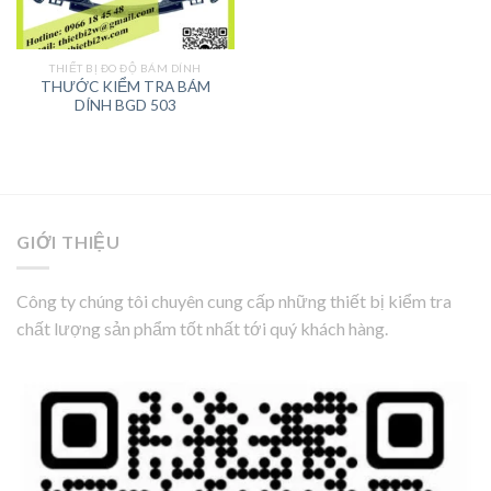
THIẾT BỊ ĐO ĐỘ BÁM DÍNH
THƯỚC KIỂM TRA BÁM
DÍNH BGD 503
GIỚI THIỆU
Công ty chúng tôi chuyên cung cấp những thiết bị kiểm tra
chất lượng sản phẩm tốt nhất tới quý khách hàng.