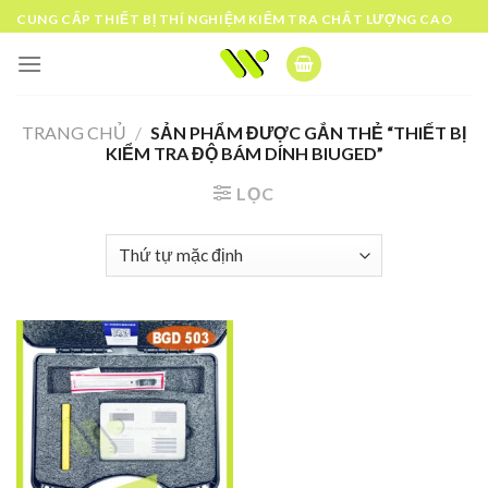
Skip
CUNG CẤP THIẾT BỊ THÍ NGHIỆM KIỂM TRA CHẤT LƯỢNG CAO
to
content
TRANG CHỦ
/
SẢN PHẨM ĐƯỢC GẮN THẺ “THIẾT BỊ
KIỂM TRA ĐỘ BÁM DÍNH BIUGED”
LỌC