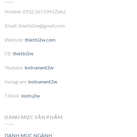
Hotline: 0932.167.099 (Zalo)
Email: thietbi2w@gmail.com
Website:
thietbi2w.com
FB:
thietbi2w
Youtube:
instrument2w
Instagram:
instrument2w
Tiktok:
instru2w
DANH MỤC SẢN PHẨM
DANH MỤC NGÀNH