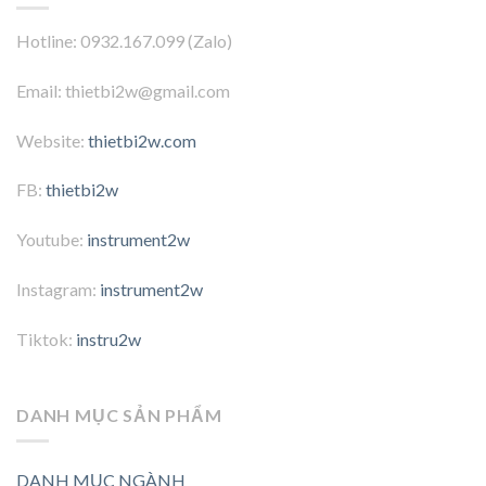
Hotline: 0932.167.099 (Zalo)
Email: thietbi2w@gmail.com
Website:
thietbi2w.com
FB:
thietbi2w
Youtube:
instrument2w
Instagram:
instrument2w
Tiktok:
instru2w
DANH MỤC SẢN PHẨM
DANH MỤC NGÀNH