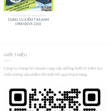
THIẾT BỊ ĐO ĐỘ BÁM DÍNH
DỤNG CỤ KIỂM TRA BÁM
DÍNH BEVS 2202
GIỚI THIỆU
Công ty chúng tôi chuyên cung cấp những thiết bị kiểm tra
chất lượng sản phẩm tốt nhất tới quý khách hàng.