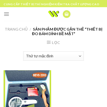
Skip
CUNG CẤP THIẾT BỊ THÍ NGHIỆM KIỂM TRA CHẤT LƯỢNG CAO
to
content
TRANG CHỦ
/
SẢN PHẨM ĐƯỢC GẮN THẺ “THIẾT BỊ
ĐO BÁM DÍNH BỀ MẶT”
LỌC