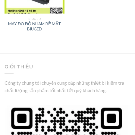
BIUGED
MÁY ĐO ĐỘ NHÁM BỀ MẶT
BIUGED
GIỚI THIỆU
Công ty chúng tôi chuyên cung cấp những thiết bị kiểm tra
chất lượng sản phẩm tốt nhất tới quý khách hàng.