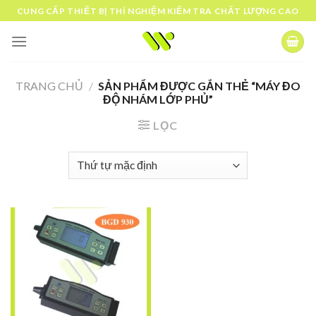
Skip
CUNG CẤP THIẾT BỊ THÍ NGHIỆM KIỂM TRA CHẤT LƯỢNG CAO
to
content
TRANG CHỦ
/
SẢN PHẨM ĐƯỢC GẮN THẺ “MÁY ĐO
ĐỘ NHÁM LỚP PHỦ”
LỌC