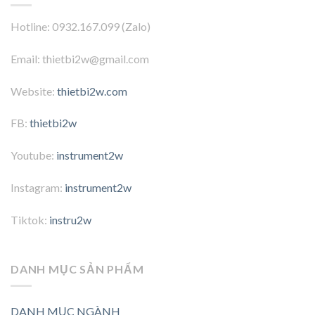
Hotline: 0932.167.099 (Zalo)
Email: thietbi2w@gmail.com
Website:
thietbi2w.com
FB:
thietbi2w
Youtube:
instrument2w
Instagram:
instrument2w
Tiktok:
instru2w
DANH MỤC SẢN PHẨM
DANH MỤC NGÀNH