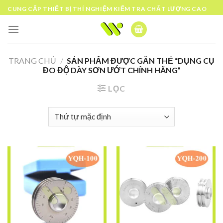
Skip
CUNG CẤP THIẾT BỊ THÍ NGHIỆM KIỂM TRA CHẤT LƯỢNG CAO
to
content
TRANG CHỦ
/
SẢN PHẨM ĐƯỢC GẮN THẺ “DỤNG CỤ
ĐO ĐỘ DÀY SƠN ƯỚT CHÍNH HÃNG”
LỌC