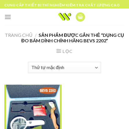
Skip
CUNG CẤP THIẾT BỊ THÍ NGHIỆM KIỂM TRA CHẤT LƯỢNG CAO
to
content
TRANG CHỦ
/
SẢN PHẨM ĐƯỢC GẮN THẺ “DỤNG CỤ
ĐO BÁM DÍNH CHÍNH HÃNG BEVS 2202”
LỌC