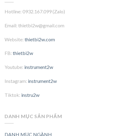
Hotline: 0932.167.099 (Zalo)
Email: thietbi2w@gmail.com
Website:
thietbi2w.com
FB:
thietbi2w
Youtube:
instrument2w
Instagram:
instrument2w
Tiktok:
instru2w
DANH MỤC SẢN PHẨM
DANH MỤC NGÀNH