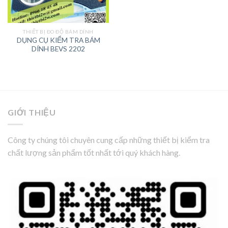
THIẾT BỊ ĐO ĐỘ BÁM DÍNH
DỤNG CỤ KIỂM TRA BÁM
DÍNH BEVS 2202
GIỚI THIỆU
Công ty chúng tôi chuyên cung cấp những thiết bị kiểm tra
chất lượng sản phẩm tốt nhất tới quý khách hàng.