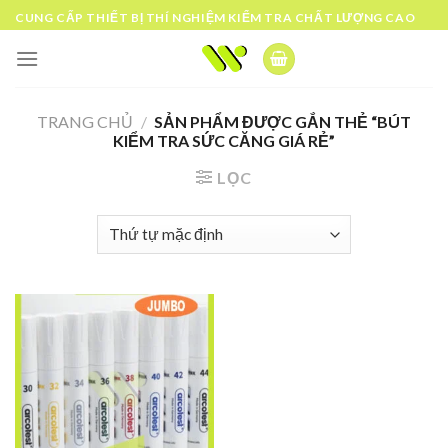
Skip
CUNG CẤP THIẾT BỊ THÍ NGHIỆM KIỂM TRA CHẤT LƯỢNG CAO
to
content
TRANG CHỦ
/
SẢN PHẨM ĐƯỢC GẮN THẺ “BÚT
KIỂM TRA SỨC CĂNG GIÁ RẺ”
LỌC