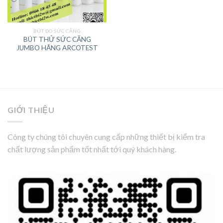
BÚT ĐO SỨC CĂNG
BÚT THỬ SỨC CĂNG
JUMBO HÃNG ARCOTEST
GIỚI THIỆU
Công ty chúng tôi chuyên cung cấp những thiết bị kiểm tra
chất lượng sản phẩm tốt nhất tới quý khách hàng.