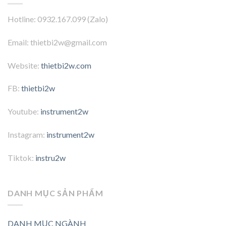
Hotline: 0932.167.099 (Zalo)
Email: thietbi2w@gmail.com
Website:
thietbi2w.com
FB:
thietbi2w
Youtube:
instrument2w
Instagram:
instrument2w
Tiktok:
instru2w
DANH MỤC SẢN PHẨM
DANH MỤC NGÀNH