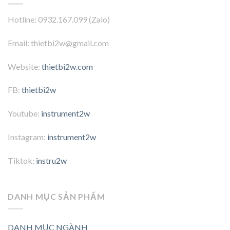
Hotline: 0932.167.099 (Zalo)
Email: thietbi2w@gmail.com
Website:
thietbi2w.com
FB:
thietbi2w
Youtube:
instrument2w
Instagram:
instrument2w
Tiktok:
instru2w
DANH MỤC SẢN PHẨM
DANH MỤC NGÀNH