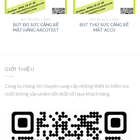
BÚT ĐO SỨC CĂNG
BÚT ĐO SỨC CĂNG
BÚT ĐO SỨC CĂNG BỀ
BÚT THỬ SỨC CĂNG BỀ
MẶT HÃNG ARCOTEST
MẶT ACCU
GIỚI THIỆU
Công ty chúng tôi chuyên cung cấp những thiết bị kiểm tra
chất lượng sản phẩm tốt nhất tới quý khách hàng.