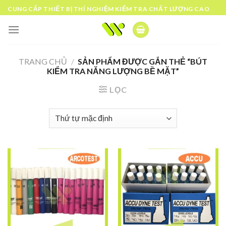
Skip
CUNG CẤP THIẾT BỊ THÍ NGHIỆM KIỂM TRA CHẤT LƯỢNG CAO
to
content
TRANG CHỦ
/
SẢN PHẨM ĐƯỢC GẮN THẺ “BÚT
KIỂM TRA NĂNG LƯỢNG BỀ MẶT”
LỌC