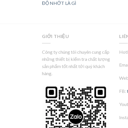
ĐỘ NHỚT LÀ GÌ
GIỚI THIỆU
LIÊ
Công ty chúng tôi chuyên cung cấp
Hotl
những thiết bị kiểm tra chất lượng
Emai
sản phẩm tốt nhất tới quý khách
hàng.
Web
FB:
You
Inst