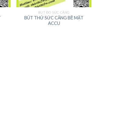
BÚT ĐO SỨC CĂNG
T
BÚT THỬ SỨC CĂNG BỀ MẶT
ACCU