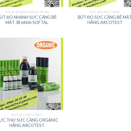
THÍ BỊ NGÀNH BAO BÌ IN ẤN
BÚT ĐO SỨC CĂNG
ÚT ĐO NHANH SỨC CĂNG BỀ
BÚT ĐO SỨC CĂNG BỀ MẶ
MẶT 38 mN/m SOFTAL
HÃNG ARCOTEST
BÚT ĐO SỨC CĂNG
ỰC THỬ SỨC CĂNG ORGANIC
HÃNG ARCOTEST