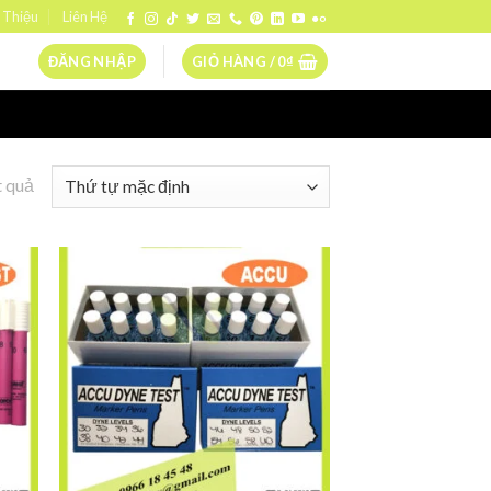
 Thiệu
Liên Hệ
ĐĂNG NHẬP
GIỎ HÀNG /
0
₫
t quả