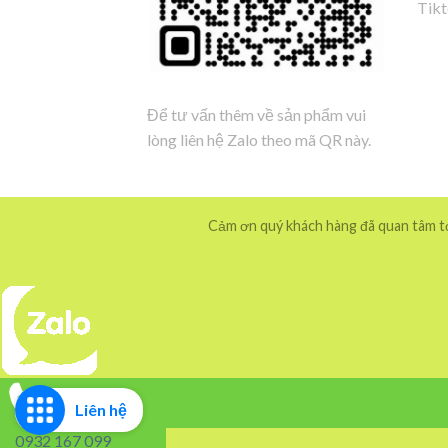
Tik
Để tư vấn thêm về sản phẩm vui
lòng liên hệ Zalo theo mã QR này.
Cảm ơn quý khách hàng đã quan tâm tới
Liên hệ
0932 167 099