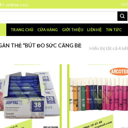
Giới
HẤT LƯỢNG CAO
TRANG CHỦ
CỬA HÀNG
GIỚI THIỆU
LIÊN HỆ
TIN TỨC
ẮN THẺ “BÚT ĐO SỨC CĂNG BỀ
Hiển thị tất cả 4 kế