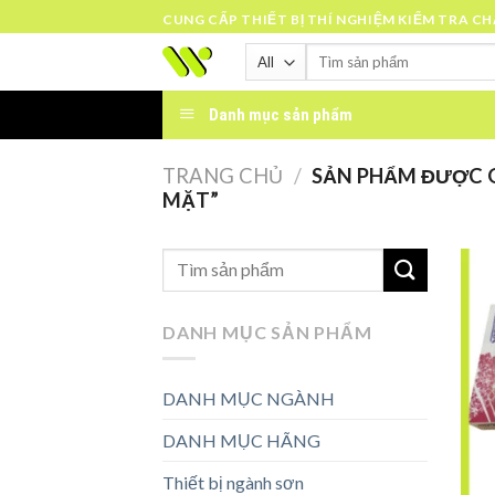
Skip
CUNG CẤP THIẾT BỊ THÍ NGHIỆM KIỂM TRA C
to
Tìm
content
kiếm:
Danh mục sản phẩm
TRANG CHỦ
/
SẢN PHẨM ĐƯỢC G
MẶT”
DANH MỤC SẢN PHẨM
DANH MỤC NGÀNH
DANH MỤC HÃNG
Thiết bị ngành sơn