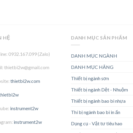
N HỆ
DANH MỤC SẢN PHẨM
ine: 0932.167.099 (Zalo)
DANH MỤC NGÀNH
DANH MỤC HÃNG
l: thietbi2w@gmail.com
Thiết bị ngành sơn
site:
thietbi2w.com
Thiết bị ngành Dệt - Nhuộm
thietbi2w
Thiết bị ngành bao bì nhựa
tube:
instrument2w
Thí bị ngành bao bì in ấn
agram:
instrument2w
Dụng cụ - Vật tư tiêu hao