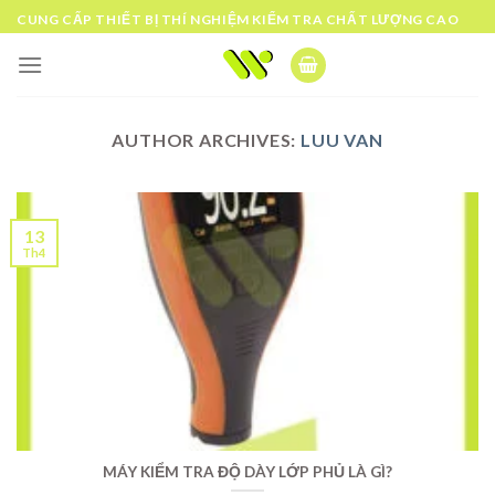
Skip
CUNG CẤP THIẾT BỊ THÍ NGHIỆM KIỂM TRA CHẤT LƯỢNG CAO
to
content
AUTHOR ARCHIVES:
LUU VAN
13
Th4
MÁY KIỂM TRA ĐỘ DÀY LỚP PHỦ LÀ GÌ?