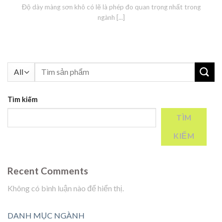
Độ dày màng sơn khô có lẽ là phép đo quan trọng nhất trong
ngành [...]
Tìm
kiếm:
Tìm kiếm
TÌM
KIẾM
Recent Comments
Không có bình luận nào để hiển thị.
DANH MỤC NGÀNH