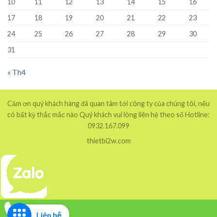
10
11
12
13
14
15
16
17
18
19
20
21
22
23
24
25
26
27
28
29
30
31
« Th4
Cảm ơn quý khách hàng đã quan tâm tới công ty của chúng tôi, nếu
có bất kỳ thắc mắc nào Quý khách vui lòng liên hệ theo số Hotline:
0932.167.099
thietbi2w.com
Liên hệ