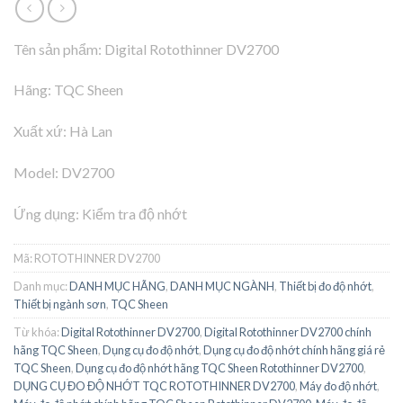
Tên sản phẩm: Digital Rotothinner DV2700
Hãng: TQC Sheen
Xuất xứ: Hà Lan
Model: DV2700
Ứng dụng: Kiểm tra độ nhớt
Mã:
ROTOTHINNER DV2700
Danh mục:
DANH MỤC HÃNG
,
DANH MỤC NGÀNH
,
Thiết bị đo độ nhớt
,
Thiết bị ngành sơn
,
TQC Sheen
Từ khóa:
Digital Rotothinner DV2700
,
Digital Rotothinner DV2700 chính
hãng TQC Sheen
,
Dụng cụ đo độ nhớt
,
Dụng cụ đo độ nhớt chính hãng giá rẻ
TQC Sheen
,
Dụng cụ đo độ nhớt hãng TQC Sheen Rotothinner DV2700
,
DỤNG CỤ ĐO ĐỘ NHỚT TQC ROTOTHINNER DV2700
,
Máy đo độ nhớt
,