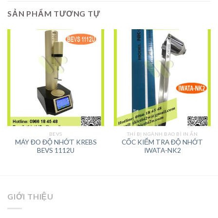
SẢN PHẨM TƯƠNG TỰ
BEVS
THÍ BỊ NGÀNH BAO BÌ IN ẤN
MÁY ĐO ĐỘ NHỚT KREBS
CỐC KIỂM TRA ĐỘ NHỚT
BEVS 1112U
IWATA-NK2
GIỚI THIỆU