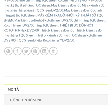
Máy đo độ nhớt chính hãng TQC Sheen Rotothinner DV2700
,
Máy đo độ
nhớt kỹ thuật số hãng TQC Sheen
,
Máy kiểm tra độ nhớt
,
Máy kiểm tra độ
nhớt chính hãng giá rẻ TQC Sheen DV2700
,
Máy kiểm tra độ nhớt chính
hãng giá tốt TQC Sheen
,
MÁY KIỂM TRA ĐỘ NHỚT KỸ THUẬT SỐ TQC
SHEEN
,
Máy kiểm tra độ nhớt Rotothinner DV2700 chính hãng TQC Sheen
,
Roto Thinner DV2700 hãng TQC Sheen
,
THIẾT BỊ ĐO ĐỘ NHỚT
ROTOTHINNER DV2700
,
Thiết bị kiểm tra độ nhớt
,
Thiết bị kiểm tra độ
nhớt hãng TQC Sheen
,
Thiết bị kiểm tra độ nhớt TQC Sheen Rotothinner
DV2700
,
TQC Sheen Digital Rotothinner™ DV2700
MÔ TẢ
THÔNG TIN BỔ SUNG