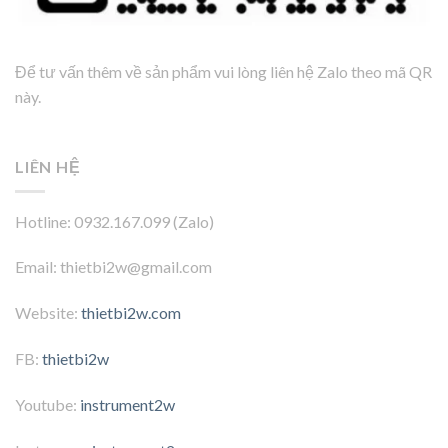
Để tư vấn thêm về sản phẩm vui lòng liên hệ Zalo theo mã QR
này.
LIÊN HỆ
Hotline: 0932.167.099 (Zalo)
Email: thietbi2w@gmail.com
Website:
thietbi2w.com
FB:
thietbi2w
Youtube:
instrument2w