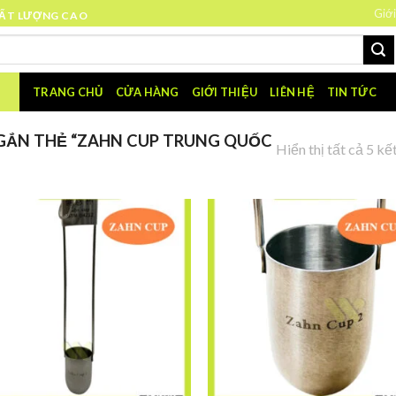
Giới
HẤT LƯỢNG CAO
TRANG CHỦ
CỬA HÀNG
GIỚI THIỆU
LIÊN HỆ
TIN TỨC
GẮN THẺ “ZAHN CUP TRUNG QUỐC
Hiển thị tất cả 5 kế