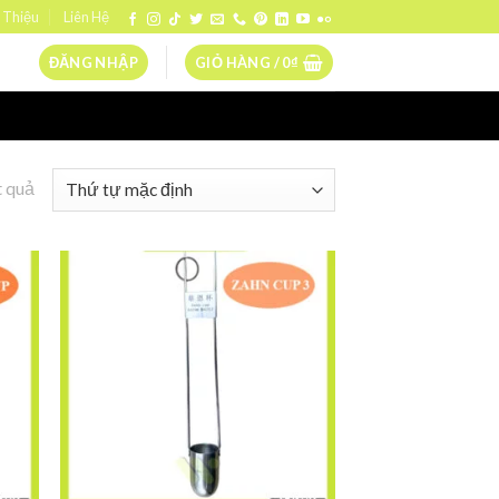
 Thiệu
Liên Hệ
ĐĂNG NHẬP
GIỎ HÀNG /
0
₫
t quả