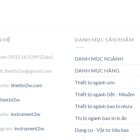
N HỆ
DANH MỤC SẢN PHẨM
ine: 0932.167.099 (Zalo)
DANH MỤC NGÀNH
DANH MỤC HÃNG
l: thietbi2w@gmail.com
Thiết bị ngành sơn
site:
thietbi2w.com
Thiết bị ngành Dệt - Nhuộm
thietbi2w
Thiết bị ngành bao bì nhựa
tube:
instrument2w
Thí bị ngành bao bì in ấn
agram:
instrument2w
Dụng cụ - Vật tư tiêu hao