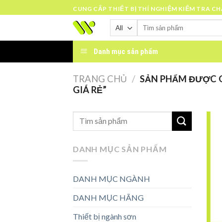
Skip
CUNG CẤP THIẾT BỊ THÍ NGHIỆM KIỂM TRA C
to
Tìm
content
kiếm:
Danh mục sản phẩm
TRANG CHỦ
/
SẢN PHẨM ĐƯỢC 
GIÁ RẺ”
DANH MỤC SẢN PHẨM
DANH MỤC NGÀNH
DANH MỤC HÃNG
Thiết bị ngành sơn