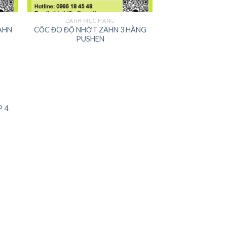
DANH MỤC HÃNG
AHN
CỐC ĐO ĐỘ NHỚT ZAHN 3 HÃNG
PUSHEN
 4