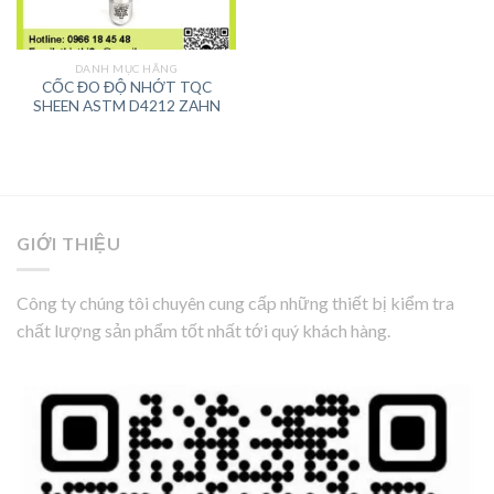
DANH MỤC HÃNG
CỐC ĐO ĐỘ NHỚT TQC
SHEEN ASTM D4212 ZAHN
GIỚI THIỆU
Công ty chúng tôi chuyên cung cấp những thiết bị kiểm tra
chất lượng sản phẩm tốt nhất tới quý khách hàng.