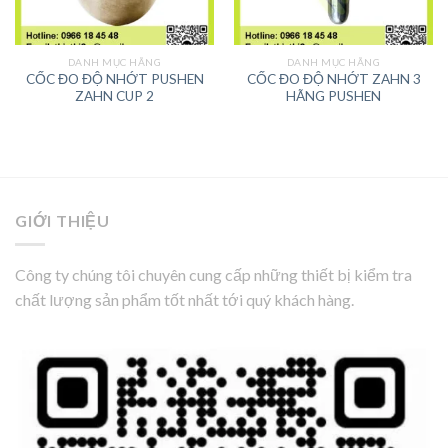
DANH MỤC HÃNG
DANH MỤC HÃNG
CỐC ĐO ĐỘ NHỚT PUSHEN
CỐC ĐO ĐỘ NHỚT ZAHN 3
ZAHN CUP 2
HÃNG PUSHEN
GIỚI THIỆU
Công ty chúng tôi chuyên cung cấp những thiết bị kiểm tra
chất lượng sản phẩm tốt nhất tới quý khách hàng.