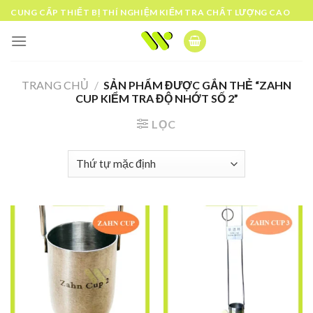
Skip
CUNG CẤP THIẾT BỊ THÍ NGHIỆM KIỂM TRA CHẤT LƯỢNG CAO
to
content
TRANG CHỦ
/
SẢN PHẨM ĐƯỢC GẮN THẺ “ZAHN
CUP KIỂM TRA ĐỘ NHỚT SỐ 2”
LỌC