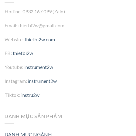
Hotline: 0932.167.099 (Zalo)
Email: thietbi2w@gmail.com
Website:
thietbi2w.com
FB:
thietbi2w
Youtube:
instrument2w
Instagram:
instrument2w
Tiktok:
instru2w
DANH MỤC SẢN PHẨM
DANH MỤC NGÀNH