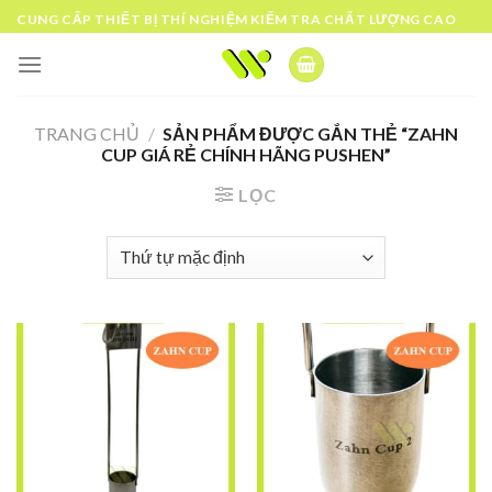
Skip
CUNG CẤP THIẾT BỊ THÍ NGHIỆM KIỂM TRA CHẤT LƯỢNG CAO
to
content
TRANG CHỦ
/
SẢN PHẨM ĐƯỢC GẮN THẺ “ZAHN
CUP GIÁ RẺ CHÍNH HÃNG PUSHEN”
LỌC