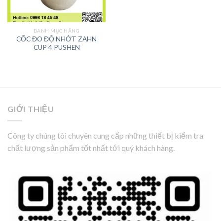
DANH MỤC HÃNG
CỐC ĐO ĐỘ NHỚT ZAHN
CUP 4 PUSHEN
GIỚI THIỆU
Công ty chúng tôi chuyên cung cấp những thiết bị kiểm tra
chất lượng sản phẩm tốt nhất tới quý khách hàng.