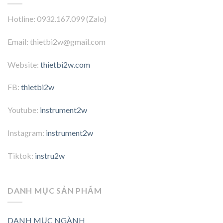
Hotline: 0932.167.099 (Zalo)
Email: thietbi2w@gmail.com
Website:
thietbi2w.com
FB:
thietbi2w
Youtube:
instrument2w
Instagram:
instrument2w
Tiktok:
instru2w
DANH MỤC SẢN PHẨM
DANH MỤC NGÀNH