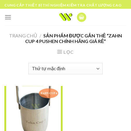
Skip
CUNG CẤP THIẾT BỊ THÍ NGHIỆM KIỂM TRA CHẤT LƯỢNG CAO
to
content
TRANG CHỦ
/
SẢN PHẨM ĐƯỢC GẮN THẺ “ZAHN
CUP 4 PUSHEN CHÍNH HÃNG GIÁ RẺ”
LỌC