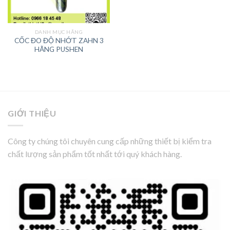
DANH MỤC HÃNG
CỐC ĐO ĐỘ NHỚT ZAHN 3
HÃNG PUSHEN
GIỚI THIỆU
Công ty chúng tôi chuyên cung cấp những thiết bị kiểm tra
chất lượng sản phẩm tốt nhất tới quý khách hàng.