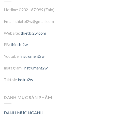
Hotline: 0932.167.099 (Zalo)
Email: thietbi2w@gmail.com
Website:
thietbi2w.com
FB:
thietbi2w
Youtube:
instrument2w
Instagram:
instrument2w
Tiktok:
instru2w
DANH MỤC SẢN PHẨM
DANH MỤC NGÀNH