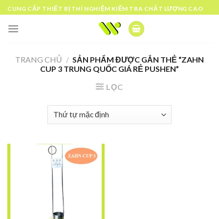
Skip
CUNG CẤP THIẾT BỊ THÍ NGHIỆM KIỂM TRA CHẤT LƯỢNG CAO
to
content
TRANG CHỦ
/
SẢN PHẨM ĐƯỢC GẮN THẺ “ZAHN
CUP 3 TRUNG QUỐC GIÁ RẺ PUSHEN”
LỌC