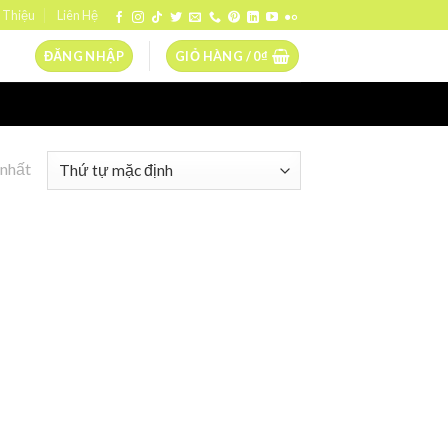
 Thiệu
Liên Hệ
ĐĂNG NHẬP
GIỎ HÀNG /
0
₫
 nhất