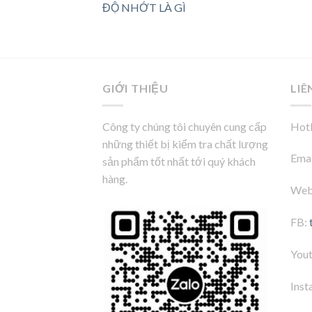
ĐỘ NHỚT LÀ GÌ
GIỚI THIỆU
LIÊ
Công ty chúng tôi chuyên cung cấp
Hotl
những thiết bị kiểm tra chất lượng
Emai
sản phẩm tốt nhất tới quý khách
hàng.
Web
FB:
You
Inst