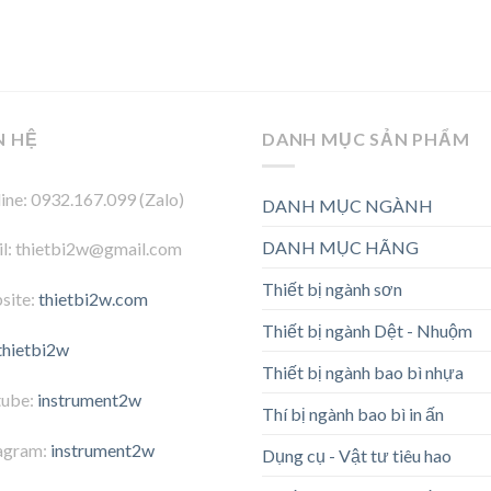
N HỆ
DANH MỤC SẢN PHẨM
ine: 0932.167.099 (Zalo)
DANH MỤC NGÀNH
DANH MỤC HÃNG
l: thietbi2w@gmail.com
Thiết bị ngành sơn
site:
thietbi2w.com
Thiết bị ngành Dệt - Nhuộm
thietbi2w
Thiết bị ngành bao bì nhựa
tube:
instrument2w
Thí bị ngành bao bì in ấn
agram:
instrument2w
Dụng cụ - Vật tư tiêu hao