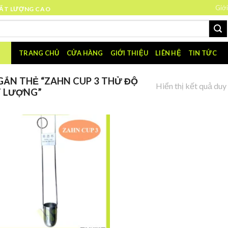
Giới
HẤT LƯỢNG CAO
TRANG CHỦ
CỬA HÀNG
GIỚI THIỆU
LIÊN HỆ
TIN TỨC
ẮN THẺ “ZAHN CUP 3 THỬ ĐỘ
Hiển thị kết quả duy
T LƯỢNG”