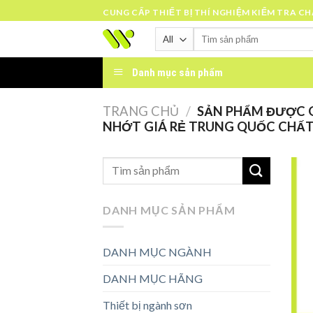
Skip
CUNG CẤP THIẾT BỊ THÍ NGHIỆM KIỂM TRA C
to
Tìm
content
kiếm:
Danh mục sản phẩm
TRANG CHỦ
/
SẢN PHẨM ĐƯỢC G
NHỚT GIÁ RẺ TRUNG QUỐC CHẤ
DANH MỤC SẢN PHẨM
DANH MỤC NGÀNH
DANH MỤC HÃNG
Thiết bị ngành sơn