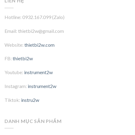
LIÊN HỆ
Hotline: 0932.167.099 (Zalo)
Email: thietbi2w@gmail.com
Website:
thietbi2w.com
FB:
thietbi2w
Youtube:
instrument2w
Instagram:
instrument2w
Tiktok:
instru2w
DANH MỤC SẢN PHẨM