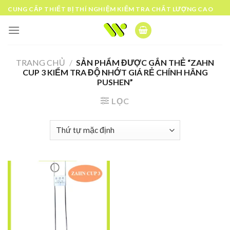
Skip
CUNG CẤP THIẾT BỊ THÍ NGHIỆM KIỂM TRA CHẤT LƯỢNG CAO
to
content
TRANG CHỦ
/
SẢN PHẨM ĐƯỢC GẮN THẺ “ZAHN
CUP 3 KIỂM TRA ĐỘ NHỚT GIÁ RẺ CHÍNH HÃNG
PUSHEN”
LỌC