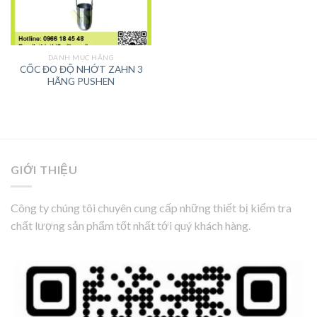
DANH MỤC HÃNG
CỐC ĐO ĐỘ NHỚT ZAHN 3
HÃNG PUSHEN
GIỚI THIỆU
Công ty chúng tôi chuyên cung cấp những thiết bị kiểm tra
chất lượng sản phẩm tốt nhất tới quý khách hàng.