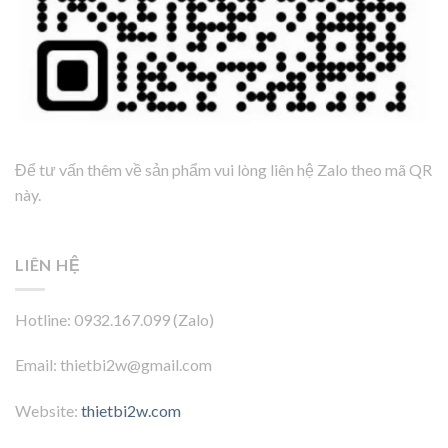
Để tư vấn thêm về sản phẩm vui lòng liên hệ Zalo theo mã QR
này.
LIÊN HỆ
Hotline: 0932.167.099 (Zalo)
Email: thietbi2w@gmail.com
Website:
thietbi2w.com